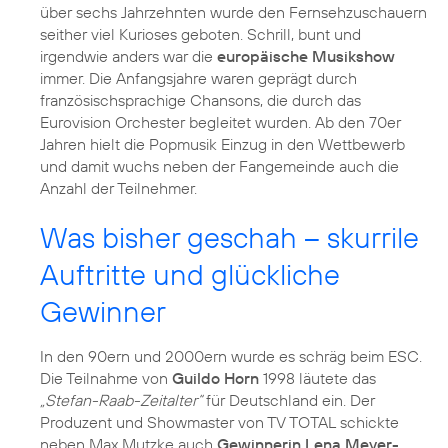
über sechs Jahrzehnten wurde den Fernsehzuschauern
seither viel Kurioses geboten. Schrill, bunt und
irgendwie anders war die
europäische Musikshow
immer. Die Anfangsjahre waren geprägt durch
französischsprachige Chansons, die durch das
Eurovision Orchester begleitet wurden. Ab den 70er
Jahren hielt die Popmusik Einzug in den Wettbewerb
und damit wuchs neben der Fangemeinde auch die
Anzahl der Teilnehmer.
Was bisher geschah – skurrile
Auftritte und glückliche
Gewinner
In den 90ern und 2000ern wurde es schräg beim ESC.
Die Teilnahme von
Guildo Horn
1998 läutete das
„Stefan-Raab-Zeitalter“
für Deutschland ein. Der
Produzent und Showmaster von TV TOTAL schickte
neben Max Mutzke auch
Gewinnerin Lena Meyer-