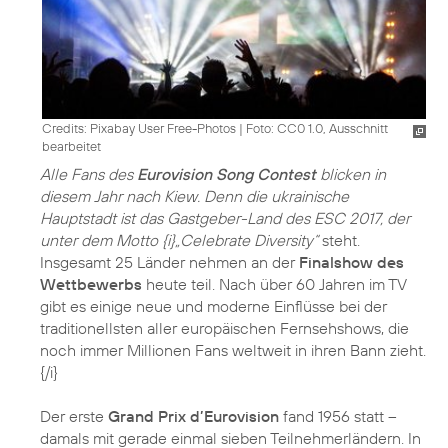
Credits: Pixabay User Free-Photos
|
Foto: CC0 1.0, Ausschnitt
bearbeitet
Alle Fans des
Eurovision Song Contest
blicken in
diesem Jahr nach Kiew. Denn die ukrainische
Hauptstadt ist das Gastgeber-Land des ESC 2017, der
unter dem Motto {i}„Celebrate Diversity“
steht.
Insgesamt 25 Länder nehmen an der
Finalshow des
Wettbewerbs
heute teil. Nach über 60 Jahren im TV
gibt es einige neue und moderne Einflüsse bei der
traditionellsten aller europäischen Fernsehshows, die
noch immer Millionen Fans weltweit in ihren Bann zieht.
{/i}
Der erste
Grand Prix d’Eurovision
fand 1956 statt –
damals mit gerade einmal sieben Teilnehmerländern. In