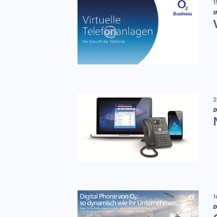
1
I
2
D
1
D