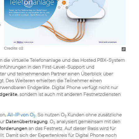
Credits: o2
um die virtuelle Telefonanlage und das Hosted PBX-System
 Einführungen in den First-Level-Support und
iter und teilnehmenden Partner einen Überblick über
ngt. Des Weiteren erhielten die Teilnehmer einen
rwendbaren Endgeräte. Digital Phone verfügt nicht nur
dgeräte
, sondern ist auch mit anderen Festnetzdiensten
ion,
All-IP von O
. So nutzen O
Kunden ohne zusätzliche
2
2
zur
Datenübertragung
. O
analysiert gemeinsam mit den
2
forderungen
an das Festnetz. Auf dieser Basis wird für
. Damit sich der Expertenkreis für Digital Phone noch