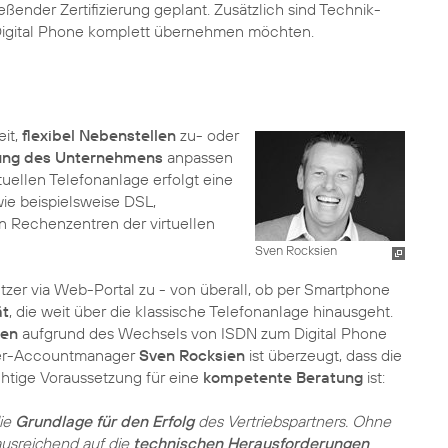
eßender Zertifizierung geplant. Zusätzlich sind Technik-
igital Phone komplett übernehmen möchten.
it,
flexibel Nebenstellen
zu- oder
ung des Unternehmens
anpassen
tuellen Telefonanlage erfolgt eine
ie beispielsweise DSL,
n Rechenzentren der virtuellen
Sven Rocksien
utzer via Web-Portal zu - von überall, ob per Smartphone
ät
, die weit über die klassische Telefonanlage hinausgeht.
ten
aufgrund des Wechsels von ISDN zum Digital Phone
tner-Accountmanager
Sven Rocksien
ist überzeugt, dass die
chtige Voraussetzung für eine
kompetente Beratung
ist:
die
Grundlage für den Erfolg
des Vertriebspartners. Ohne
ausreichend auf die
technischen Herausforderungen