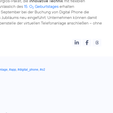
rglos-Paket, die
innovative Technik
mit flexiblen
Anlässlich des
15. O
Geburtstages
erhalten
2
. September bei der Buchung von Digital Phone die
s Jubiläums neu eingeführt. Unternehmen können damit
ebenstelle der virtuellen Telefonanlage anschließen – ohne
nlage
,
#app
,
#digital_phone
,
#o2