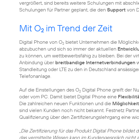
vergrößert, sind bereits weitere Schulungen mit abschli
Schulungen für Partner geplant, die den
Support
von D
Mit O
im Trend der Zeit
2
Digital Phone von O
bietet Unternehmen die Möglichke
2
abzubuchen und sich so immer der aktuellen
Entwickl
zu können, um wettbewerbsfähig zu bleiben. Bei der vir
Anbindung über
breitbandige Internetverbindungen
w
Standleitung oder LTE zu den in Deutschland ansässige
Telefonanlage.
Auf die Einstellungen des O
Digital Phone greift der N
2
oder vom PC. Damit bietet Digital Phone eine
Flexibilit
Die zahlreichen neuen Funktionen und die
Möglichkei
sind vielen Kunden noch nicht bekannt. Festnetz Par
Qualifizierung über den Zertifizierungslehrgang eine wi
„Die Zertifizierung für das Produkt Digital Phone bildet 
das vermittelte Wissen kann im Kundengespräch nicht 