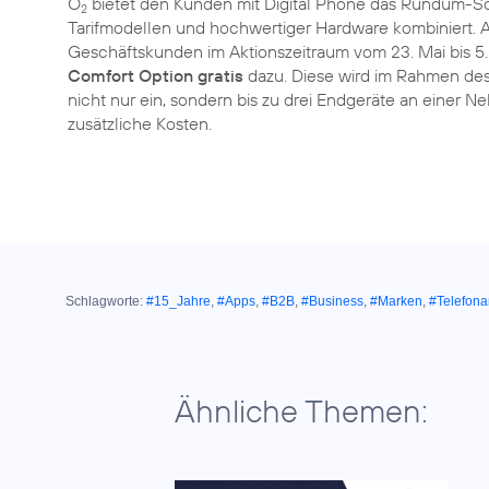
O
bietet den Kunden mit Digital Phone das Rundum-So
2
Tarifmodellen und hochwertiger Hardware kombiniert. 
Geschäftskunden im Aktionszeitraum vom 23. Mai bis 5
Comfort Option gratis
dazu. Diese wird im Rahmen de
nicht nur ein, sondern bis zu drei Endgeräte an einer N
zusätzliche Kosten.
Schlagworte:
#15_Jahre
,
#Apps
,
#B2B
,
#Business
,
#Marken
,
#Telefona
Ähnliche Themen: