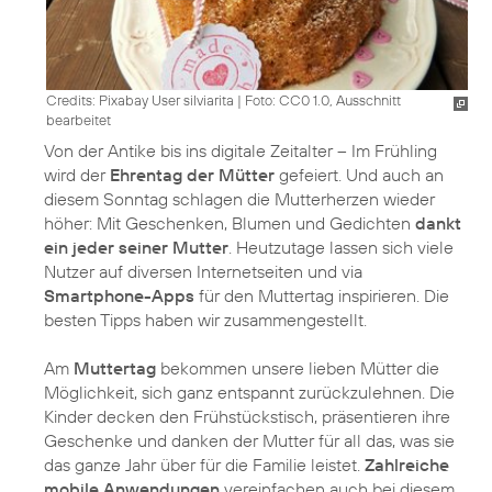
Credits: Pixabay User silviarita
|
Foto: CC0 1.0, Ausschnitt
bearbeitet
Von der Antike bis ins digitale Zeitalter – Im Frühling
wird der
Ehrentag der Mütter
gefeiert. Und auch an
diesem Sonntag schlagen die Mutterherzen wieder
höher: Mit Geschenken, Blumen und Gedichten
dankt
ein jeder seiner Mutter
. Heutzutage lassen sich viele
Nutzer auf diversen Internetseiten und via
Smartphone-Apps
für den Muttertag inspirieren. Die
besten Tipps haben wir zusammengestellt.
Am
Muttertag
bekommen unsere lieben Mütter die
Möglichkeit, sich ganz entspannt zurückzulehnen. Die
Kinder decken den Frühstückstisch, präsentieren ihre
Geschenke und danken der Mutter für all das, was sie
das ganze Jahr über für die Familie leistet.
Zahlreiche
mobile Anwendungen
vereinfachen auch bei diesem