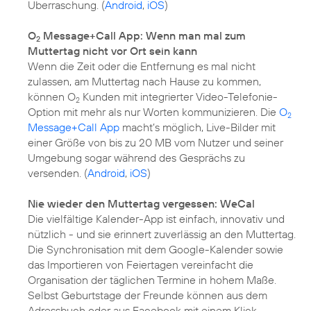
Überraschung. (
Android
,
iOS
)
O
Message+Call App: Wenn man mal zum
2
Muttertag nicht vor Ort sein kann
Wenn die Zeit oder die Entfernung es mal nicht
zulassen, am Muttertag nach Hause zu kommen,
können O
Kunden mit integrierter Video-Telefonie-
2
Option mit mehr als nur Worten kommunizieren. Die
O
2
Message+Call App
macht’s möglich, Live-Bilder mit
einer Größe von bis zu 20 MB vom Nutzer und seiner
Umgebung sogar während des Gesprächs zu
versenden. (
Android
,
iOS
)
Nie wieder den Muttertag vergessen: WeCal
Die vielfältige Kalender-App ist einfach, innovativ und
nützlich - und sie erinnert zuverlässig an den Muttertag.
Die Synchronisation mit dem Google-Kalender sowie
das Importieren von Feiertagen vereinfacht die
Organisation der täglichen Termine in hohem Maße.
Selbst Geburtstage der Freunde können aus dem
Adressbuch oder aus Facebook mit einem Klick