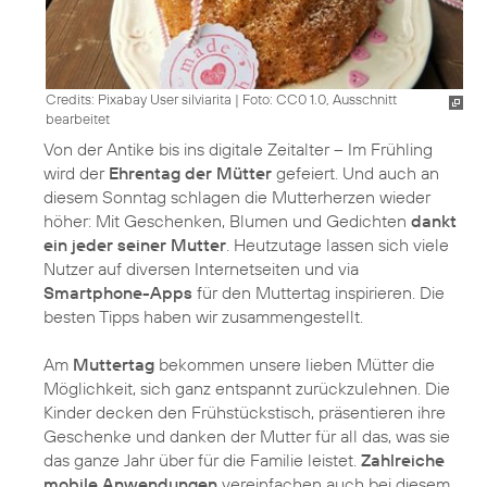
Credits: Pixabay User silviarita
|
Foto: CC0 1.0, Ausschnitt
bearbeitet
Von der Antike bis ins digitale Zeitalter – Im Frühling
wird der
Ehrentag der Mütter
gefeiert. Und auch an
diesem Sonntag schlagen die Mutterherzen wieder
höher: Mit Geschenken, Blumen und Gedichten
dankt
ein jeder seiner Mutter
. Heutzutage lassen sich viele
Nutzer auf diversen Internetseiten und via
Smartphone-Apps
für den Muttertag inspirieren. Die
besten Tipps haben wir zusammengestellt.
Am
Muttertag
bekommen unsere lieben Mütter die
Möglichkeit, sich ganz entspannt zurückzulehnen. Die
Kinder decken den Frühstückstisch, präsentieren ihre
Geschenke und danken der Mutter für all das, was sie
das ganze Jahr über für die Familie leistet.
Zahlreiche
mobile Anwendungen
vereinfachen auch bei diesem