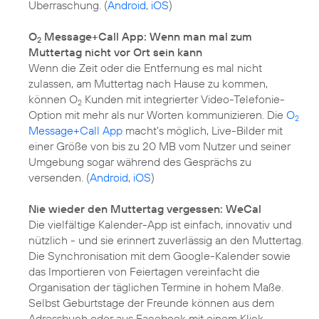
Überraschung. (
Android
,
iOS
)
O
Message+Call App: Wenn man mal zum
2
Muttertag nicht vor Ort sein kann
Wenn die Zeit oder die Entfernung es mal nicht
zulassen, am Muttertag nach Hause zu kommen,
können O
Kunden mit integrierter Video-Telefonie-
2
Option mit mehr als nur Worten kommunizieren. Die
O
2
Message+Call App
macht’s möglich, Live-Bilder mit
einer Größe von bis zu 20 MB vom Nutzer und seiner
Umgebung sogar während des Gesprächs zu
versenden. (
Android
,
iOS
)
Nie wieder den Muttertag vergessen: WeCal
Die vielfältige Kalender-App ist einfach, innovativ und
nützlich - und sie erinnert zuverlässig an den Muttertag.
Die Synchronisation mit dem Google-Kalender sowie
das Importieren von Feiertagen vereinfacht die
Organisation der täglichen Termine in hohem Maße.
Selbst Geburtstage der Freunde können aus dem
Adressbuch oder aus Facebook mit einem Klick