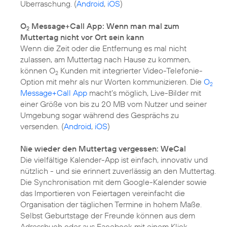
Überraschung. (
Android
,
iOS
)
O
Message+Call App: Wenn man mal zum
2
Muttertag nicht vor Ort sein kann
Wenn die Zeit oder die Entfernung es mal nicht
zulassen, am Muttertag nach Hause zu kommen,
können O
Kunden mit integrierter Video-Telefonie-
2
Option mit mehr als nur Worten kommunizieren. Die
O
2
Message+Call App
macht’s möglich, Live-Bilder mit
einer Größe von bis zu 20 MB vom Nutzer und seiner
Umgebung sogar während des Gesprächs zu
versenden. (
Android
,
iOS
)
Nie wieder den Muttertag vergessen: WeCal
Die vielfältige Kalender-App ist einfach, innovativ und
nützlich - und sie erinnert zuverlässig an den Muttertag.
Die Synchronisation mit dem Google-Kalender sowie
das Importieren von Feiertagen vereinfacht die
Organisation der täglichen Termine in hohem Maße.
Selbst Geburtstage der Freunde können aus dem
Adressbuch oder aus Facebook mit einem Klick