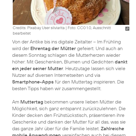
Credits: Pixabay User silviarita
|
Foto: CC0 1.0, Ausschnitt
bearbeitet
Von der Antike bis ins digitale Zeitalter – Im Frühling
wird der
Ehrentag der Mütter
gefeiert. Und auch an
diesem Sonntag schlagen die Mutterherzen wieder
höher: Mit Geschenken, Blumen und Gedichten
dankt
ein jeder seiner Mutter
. Heutzutage lassen sich viele
Nutzer auf diversen Internetseiten und via
Smartphone-Apps
für den Muttertag inspirieren. Die
besten Tipps haben wir zusammengestellt.
Am
Muttertag
bekommen unsere lieben Mütter die
Möglichkeit, sich ganz entspannt zurückzulehnen. Die
Kinder decken den Frühstückstisch, präsentieren ihre
Geschenke und danken der Mutter für all das, was sie
das ganze Jahr über für die Familie leistet.
Zahlreiche
mobile Anwendungen
vereinfachen auch bei diesem