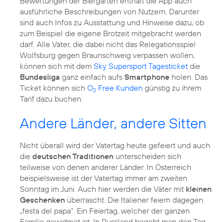
Bewertungen der Biergärten enthält die App auch
ausführliche Beschreibungen von Nutzern. Darunter
sind auch Infos zu Ausstattung und Hinweise dazu, ob
zum Beispiel die eigene Brotzeit mitgebracht werden
darf. Alle Väter, die dabei nicht das Relegationsspiel
Wolfsburg gegen Braunschweig verpassen wollen,
können sich mit dem
Sky Supersport Tagesticket
die
Bundesliga
ganz einfach aufs
Smartphone
holen. Das
Ticket können sich
O
Free Kunden
günstig zu ihrem
2
Tarif dazu buchen.
Andere Länder, andere Sitten
Nicht überall wird der Vatertag heute gefeiert und auch
die
deutschen Traditionen
unterscheiden sich
teilweise von denen anderer Länder. In Österreich
beispielsweise ist der Vatertag immer am zweiten
Sonntag im Juni. Auch hier werden die Väter mit
kleinen
Geschenken
überrascht. Die Italiener feiern dagegen
„festa del papa“. Ein Feiertag, welcher der ganzen
Familie gewidmet ist. In Russland begeht man den Tag