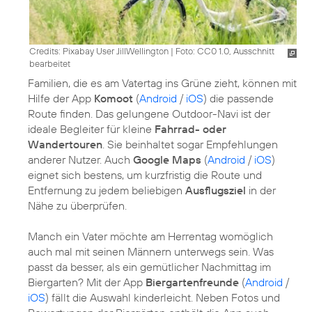
Credits: Pixabay User JillWellington
|
Foto: CC0 1.0, Ausschnitt
bearbeitet
Familien, die es am Vatertag ins Grüne zieht, können mit
Hilfe der App
Komoot
(
Android
/
iOS
) die passende
Route finden. Das gelungene Outdoor-Navi ist der
ideale Begleiter für kleine
Fahrrad- oder
Wandertouren
. Sie beinhaltet sogar Empfehlungen
anderer Nutzer. Auch
Google Maps
(
Android
/
iOS
)
eignet sich bestens, um kurzfristig die Route und
Entfernung zu jedem beliebigen
Ausflugsziel
in der
Nähe zu überprüfen.
Manch ein Vater möchte am Herrentag womöglich
auch mal mit seinen Männern unterwegs sein. Was
passt da besser, als ein gemütlicher Nachmittag im
Biergarten? Mit der App
Biergartenfreunde
(
Android
/
iOS
) fällt die Auswahl kinderleicht. Neben Fotos und