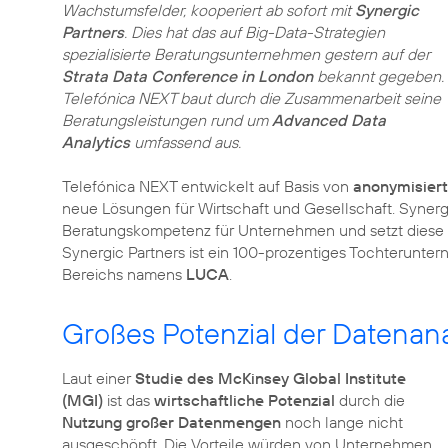
Wachstumsfelder, kooperiert ab sofort mit
Synergic
Partners
. Dies hat das auf Big-Data-Strategien
spezialisierte Beratungsunternehmen gestern auf der
Strata Data Conference in London
bekannt gegeben.
Telefónica NEXT baut durch die Zusammenarbeit seine
Beratungsleistungen rund um
Advanced Data
Analytics
umfassend aus.
Telefónica NEXT entwickelt auf Basis von
anonymisier
neue Lösungen für Wirtschaft und Gesellschaft. Synerg
Beratungskompetenz für Unternehmen und setzt diese
Synergic Partners ist ein 100-prozentiges Tochterunter
Bereichs namens
LUCA
.
Großes Potenzial der Datenan
Laut einer
Studie des McKinsey Global Institute
(MGI)
ist das
wirtschaftliche Potenzial
durch die
Nutzung großer Datenmengen
noch lange nicht
ausgeschöpft. Die Vorteile würden von Unternehmen