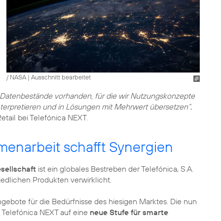
/ NASA
|
Ausschnitt bearbeitet
 Datenbestände vorhanden, für die wir Nutzungskonzepte
nterpretieren und in Lösungen mit Mehrwert übersetzen“
,
etail bei Telefónica NEXT.
enarbeit schafft Synergien
sellschaft
ist ein globales Bestreben der Telefónica, S.A.
edlichen Produkten verwirklicht.
gebote für die Bedürfnisse des hiesigen Marktes. Die nun
t Telefónica NEXT auf eine
neue Stufe für smarte