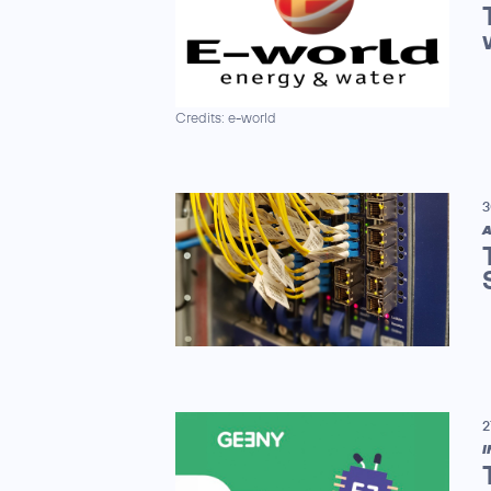
Credits: e-world
3
A
2
I