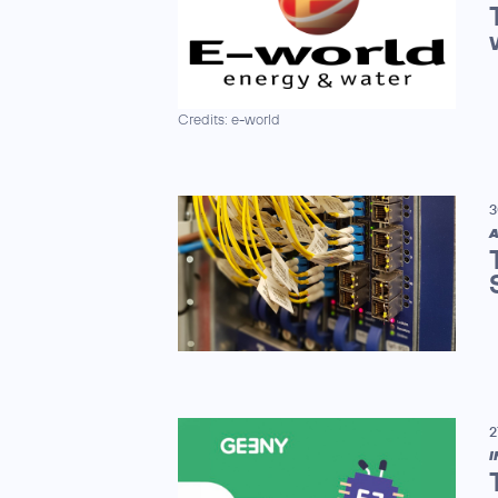
Credits: e-world
3
A
2
I