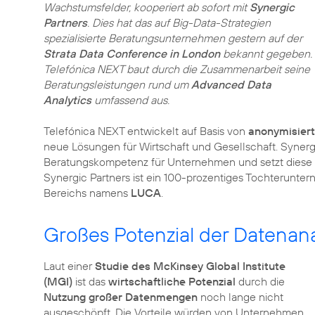
Wachstumsfelder, kooperiert ab sofort mit
Synergic
Partners
. Dies hat das auf Big-Data-Strategien
spezialisierte Beratungsunternehmen gestern auf der
Strata Data Conference in London
bekannt gegeben.
Telefónica NEXT baut durch die Zusammenarbeit seine
Beratungsleistungen rund um
Advanced Data
Analytics
umfassend aus.
Telefónica NEXT entwickelt auf Basis von
anonymisier
neue Lösungen für Wirtschaft und Gesellschaft. Synerg
Beratungskompetenz für Unternehmen und setzt diese
Synergic Partners ist ein 100-prozentiges Tochterunter
Bereichs namens
LUCA
.
Großes Potenzial der Datenan
Laut einer
Studie des McKinsey Global Institute
(MGI)
ist das
wirtschaftliche Potenzial
durch die
Nutzung großer Datenmengen
noch lange nicht
ausgeschöpft. Die Vorteile würden von Unternehmen