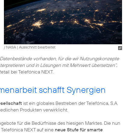
/ NASA
|
Ausschnitt bearbeitet
 Datenbestände vorhanden, für die wir Nutzungskonzepte
nterpretieren und in Lösungen mit Mehrwert übersetzen“
,
etail bei Telefónica NEXT.
enarbeit schafft Synergien
sellschaft
ist ein globales Bestreben der Telefónica, S.A.
edlichen Produkten verwirklicht.
gebote für die Bedürfnisse des hiesigen Marktes. Die nun
t Telefónica NEXT auf eine
neue Stufe für smarte