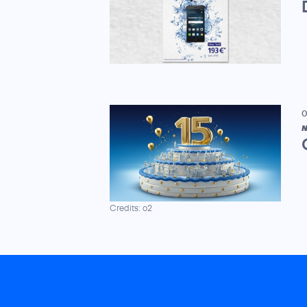
0
N
Credits: o2