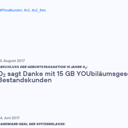
#Privatkunden
,
#o2
,
#o2_free
3. August 2017
BSCHLUSS DER GEBURTSTAGSAKTION 15 JAHRE O
:
2
O
sagt Danke mit 15 GB YOUbiläumsges
2
Bestandskunden
6. Juni 2017
ARDWARE-DEAL DER SPITZENKLASSE: