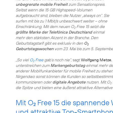
2
unbegrenzte mobile Freiheit
zum Sensationspreis.
Selbst wenn die 15 GB Highspeed-Volumen
aufgebraucht sind, bleiben die Nutzer „always on“. Sie
surfen mit bis zu 1 Mbit/s unbeschwert weiter – ohne
Einschränkung. Mit dem neuen O
Free 15 setzt die
2
größte Marke der Telefónica Deutschland
einmal
mehr den stärksten Akzent in der Branche. Den
Geburtstagstarif gibt es exklusiv in den
O
2
Geburtstagswochen
vom 23. Mai bis zum 5. September
„So viel
O
Free
gab’s noch nie“,
sagt
Wolfgang Metze
2
unterstreichen zum
Markengeburtstag
einmal mehr de
anderer Mobilfunkanbieter für mobile Freiheit zu stehen
Nirgendwo sonst können die Kunden so selbstbestimmt
kommunizieren oder
digitale Angebote
nutzen. Mit O
2
die Spitze und bieten eine äußerst attraktive Alternati
Mit O
Free 15 die spannende 
2
und attraktive Top-Smartphon