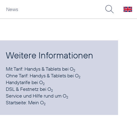
News
Weitere Informationen
Mit Tarif:
Handys & Tablets bei O
2
Ohne Tarif:
Handys & Tablets bei O
2
Handytarife
bei O
2
DSL & Festnetz
bei O
2
Service und Hilfe
rund um O
2
Startseite:
Mein O
2