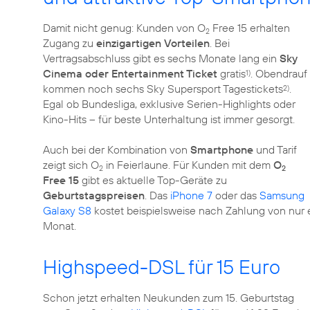
Damit nicht genug: Kunden von O
Free 15 erhalten
2
Zugang zu
einzigartigen Vorteilen
. Bei
Vertragsabschluss gibt es sechs Monate lang ein
Sky
Cinema oder Entertainment Ticket
gratis
. Obendrauf
1)
kommen noch sechs Sky Supersport Tagestickets
.
2)
Egal ob Bundesliga, exklusive Serien-Highlights oder
Kino-Hits – für beste Unterhaltung ist immer gesorgt.
Auch bei der Kombination von
Smartphone
und Tarif
zeigt sich O
in Feierlaune. Für Kunden mit dem
O
2
2
Free 15
gibt es aktuelle Top-Geräte zu
Geburtstagspreisen
. Das
iPhone 7
oder das
Samsung
Galaxy S8
kostet beispielsweise nach Zahlung von nur 
Monat.
Highspeed-DSL für 15 Euro
Schon jetzt erhalten Neukunden zum 15. Geburtstag