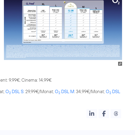
ent: 9,99€; Cinema: 14,99€
at;
O
DSL S
: 29,99€/Monat;
O
DSL M
: 34,99€/Monat;
O
DSL
2
2
2