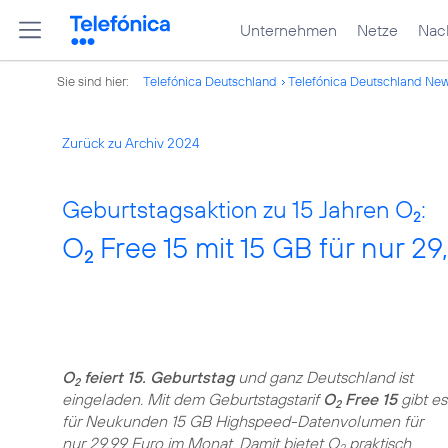
Unternehmen
Netze
Nach
Sie sind hier:
Telefónica Deutschland
Telefónica Deutschland Ne
Zurück zu Archiv 2024
Geburtstagsaktion zu 15 Jahren O
:
2
O
Free 15 mit 15 GB für nur 29
2
O
feiert 15. Geburtstag
und ganz Deutschland ist
2
eingeladen. Mit dem Geburtstagstarif
O
Free 15
gibt es
2
für Neukunden 15 GB Highspeed-Datenvolumen für
nur 29,99 Euro im Monat. Damit bietet O
praktisch