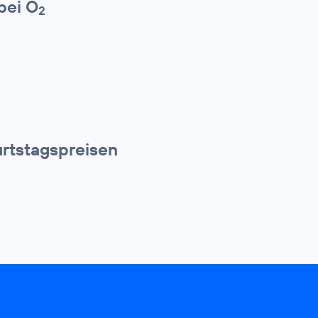
bei O
2
rtstagspreisen