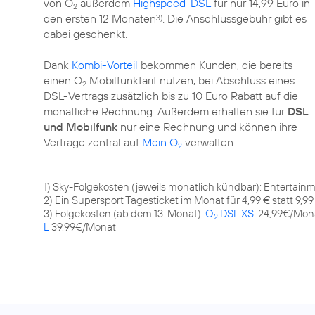
von O
außerdem
Highspeed-DSL
für nur 14,99 Euro in
2
den ersten 12 Monaten
. Die Anschlussgebühr gibt es
3)
dabei geschenkt.
Dank
Kombi-Vorteil
bekommen Kunden, die bereits
einen O
Mobilfunktarif nutzen, bei Abschluss eines
2
DSL-Vertrags zusätzlich bis zu 10 Euro Rabatt auf die
monatliche Rechnung. Außerdem erhalten sie für
DSL
und Mobilfunk
nur eine Rechnung und können ihre
Verträge zentral auf
Mein O
verwalten.
2
1) Sky-Folgekosten (jeweils monatlich kündbar): Entertainm
2) Ein Supersport Tagesticket im Monat für 4,99 € statt 9,99
3) Folgekosten (ab dem 13. Monat):
O
DSL XS
: 24,99€/Mon
2
L
39,99€/Monat