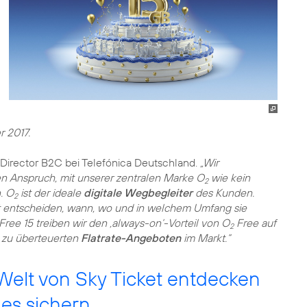
 2017.
, Director B2C bei Telefónica Deutschland.
„Wir
n Anspruch, mit unserer zentralen Marke O
wie kein
2
. O
ist der ideale
digitale Wegbegleiter
des Kunden.
2
 entscheiden, wann, wo und in welchem Umfang sie
Free 15 treiben wir den ‚always-on‘-Vorteil von O
Free auf
2
ve zu überteuerten
Flatrate-Angeboten
im Markt.“
Welt von Sky Ticket entdecken
es sichern