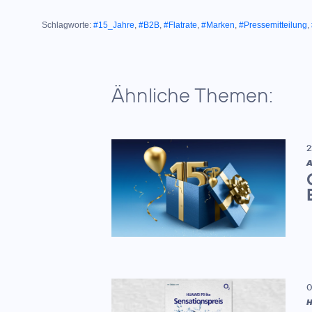
Schlagworte:
#15_Jahre
,
#B2B
,
#Flatrate
,
#Marken
,
#Pressemitteilung
,
Ähnliche Themen:
2
A
0
H