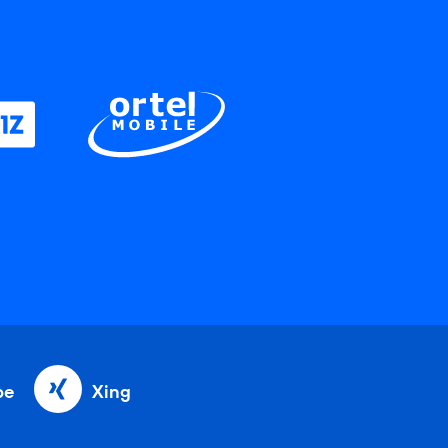
be
Xing