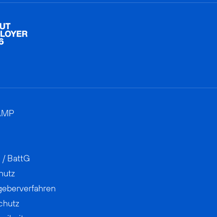
AMP
 / BattG
hutz
geberverfahren
chutz