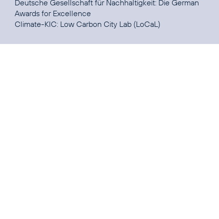
Deutsche Gesellschaft für Nachhaltigkeit:
Die German
Awards for Excellence
Climate-KIC:
Low Carbon City Lab
(LoCaL)