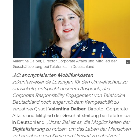
Valentina Daiber, Director Corporate Affairs und Mitglied der
Geschäftsleitung bei Telefónica in Deutschland
„Mit
anonymisierten Mobilfunkdaten
zukunftsweisende Lösungen für den
Umweltschutz
zu
entwickeln, entspricht unserem Anspruch, das
Corporate Responsibility Engagement von Telefónica
Deutschland noch enger mit dem Kerngeschäft zu
verzahnen“,
sagt
Valentina Daiber
, Director Corporate
Affairs und Mitglied der Geschäftsleitung bei Telefónica
in Deutschland.
„Unser Ziel ist es, die Möglichkeiten der
Digitalisierung
zu nutzen, um das Leben der Menschen
zu bereichern und Klima und Umwelt zu schützen.“