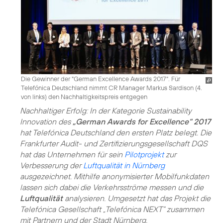
Die Gewinner der "German Excellence Awards 2017". Für
Telefónica Deutschland nimmt CR Manager Markus Sardison (4.
von links) den Nachhaltigkeitspreis entgegen
Nachhaltiger Erfolg: In der Kategorie Sustainability
Innovation des
„German Awards for Excellence“ 2017
hat Telefónica Deutschland den ersten Platz belegt. Die
Frankfurter Audit- und Zertifizierungsgesellschaft DQS
hat das Unternehmen für sein
Pilotprojekt
zur
Verbesserung der
Luftqualität in Nürnberg
ausgezeichnet. Mithilfe anonymisierter Mobilfunkdaten
lassen sich dabei die Verkehrsströme messen und die
Luftqualität
analysieren. Umgesetzt hat das Projekt die
Telefónica Gesellschaft „Telefónica NEXT“ zusammen
mit Partnern und der Stadt Nürnberg.