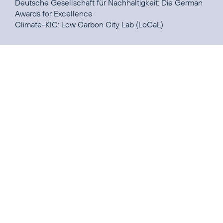
Deutsche Gesellschaft für Nachhaltigkeit:
Die German
Awards for Excellence
Climate-KIC:
Low Carbon City Lab
(LoCaL)