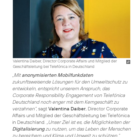
Valentina Daiber, Director Corporate Affairs und Mitglied der
Geschäftsleitung bei Telefónica in Deutschland
„Mit
anonymisierten Mobilfunkdaten
zukunftsweisende Lösungen für den
Umweltschutz
zu
entwickeln, entspricht unserem Anspruch, das
Corporate Responsibility Engagement von Telefónica
Deutschland noch enger mit dem Kerngeschäft zu
verzahnen“,
sagt
Valentina Daiber
, Director Corporate
Affairs und Mitglied der Geschäftsleitung bei Telefónica
in Deutschland.
„Unser Ziel ist es, die Möglichkeiten der
Digitalisierung
zu nutzen, um das Leben der Menschen
zu bereichern und Klima und Umwelt zu schützen.“