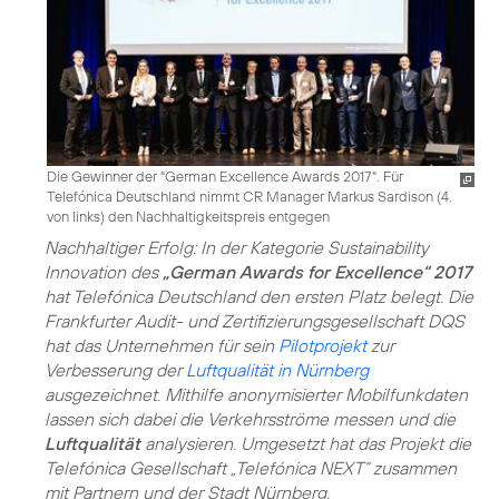
Die Gewinner der "German Excellence Awards 2017". Für
Telefónica Deutschland nimmt CR Manager Markus Sardison (4.
von links) den Nachhaltigkeitspreis entgegen
Nachhaltiger Erfolg: In der Kategorie Sustainability
Innovation des
„German Awards for Excellence“ 2017
hat Telefónica Deutschland den ersten Platz belegt. Die
Frankfurter Audit- und Zertifizierungsgesellschaft DQS
hat das Unternehmen für sein
Pilotprojekt
zur
Verbesserung der
Luftqualität in Nürnberg
ausgezeichnet. Mithilfe anonymisierter Mobilfunkdaten
lassen sich dabei die Verkehrsströme messen und die
Luftqualität
analysieren. Umgesetzt hat das Projekt die
Telefónica Gesellschaft „Telefónica NEXT“ zusammen
mit Partnern und der Stadt Nürnberg.