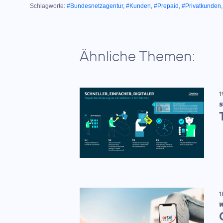
Schlagworte:
#Bundesnetzagentur
,
#Kunden
,
#Prepaid
,
#Privatkunden
Ähnliche Themen:
1
S
1
W