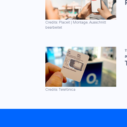
Credits: Placeit
|
Montage, Ausschnitt
bearbeitet
1
3
Credits: Telefónica