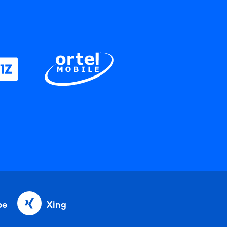
be
Xing