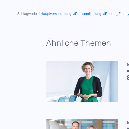
Schlagworte:
#Hauptversammlung
,
#Pressemitteilung
,
#Rachel_Empey
Ähnliche Themen:
1
A
1
V