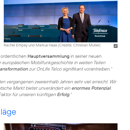
Rachel Empey und Markus Haas (
Credits: Christian Müller
)
r ordentlichen
Hauptversammlung
in seiner neuen
 europäischen Mobilfunkgeschichte in weiten Teilen
Transformation
zur OnLife Telco signifikant vorantreiben.“
den vergangenen zweieinhalb Jahren sehr viel erreicht. Wir
eutsche Markt bietet unverändert ein
enormes Potenzial
.
Faktor für unseren künftigen
Erfolg
.“
hläge