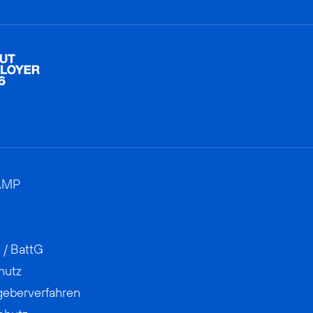
AMP
 / BattG
hutz
geberverfahren