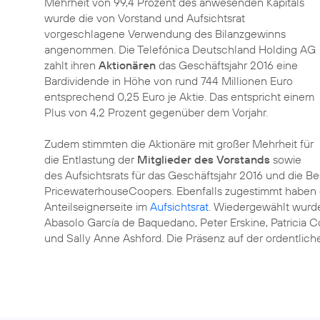
Mehrheit von 99,4 Prozent des anwesenden Kapitals
wurde die von Vorstand und Aufsichtsrat
vorgeschlagene Verwendung des Bilanzgewinns
angenommen. Die Telefónica Deutschland Holding AG
zahlt ihren
Aktionären
das Geschäftsjahr 2016 eine
Bardividende in Höhe von rund 744 Millionen Euro
entsprechend 0,25 Euro je Aktie. Das entspricht einem
Plus von 4,2 Prozent gegenüber dem Vorjahr.
Zudem stimmten die Aktionäre mit großer Mehrheit für
die Entlastung der
Mitglieder des Vorstands
sowie
des Aufsichtsrats für das Geschäftsjahr 2016 und die B
PricewaterhouseCoopers. Ebenfalls zugestimmt haben di
Anteilseignerseite im
Aufsichtsrat
. Wiedergewählt wurden
Abasolo García de Baquedano, Peter Erskine, Patricia
und Sally Anne Ashford. Die Präsenz auf der ordentlic