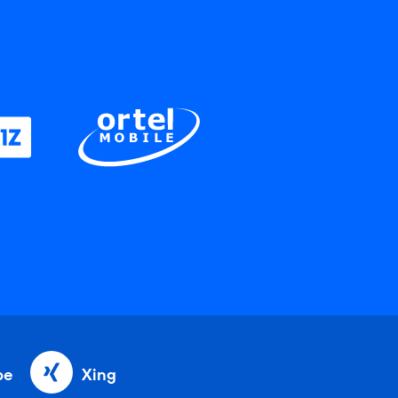
be
Xing