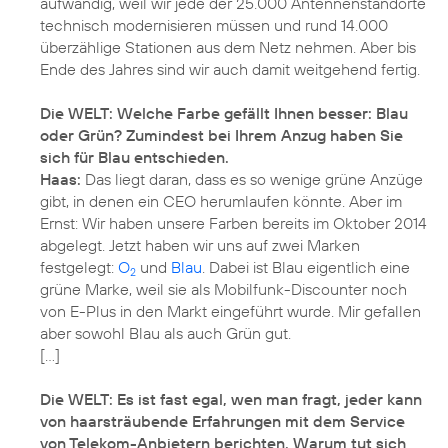
aufwändig, weil wir jede der 25.000 Antennenstandorte
technisch modernisieren müssen und rund 14.000
überzählige Stationen aus dem Netz nehmen. Aber bis
Ende des Jahres sind wir auch damit weitgehend fertig.
Die WELT: Welche Farbe gefällt Ihnen besser: Blau
oder Grün? Zumindest bei Ihrem Anzug haben Sie
sich für Blau entschieden.
Haas:
Das liegt daran, dass es so wenige grüne Anzüge
gibt, in denen ein CEO herumlaufen könnte. Aber im
Ernst: Wir haben unsere Farben bereits im Oktober 2014
abgelegt. Jetzt haben wir uns auf zwei Marken
festgelegt:
O
und
Blau
. Dabei ist Blau eigentlich eine
2
grüne Marke, weil sie als Mobilfunk-Discounter noch
von E-Plus in den Markt eingeführt wurde. Mir gefallen
aber sowohl Blau als auch Grün gut.
[…]
Die WELT: Es ist fast egal, wen man fragt, jeder kann
von haarsträubende Erfahrungen mit dem Service
von Telekom-Anbietern berichten. Warum tut sich