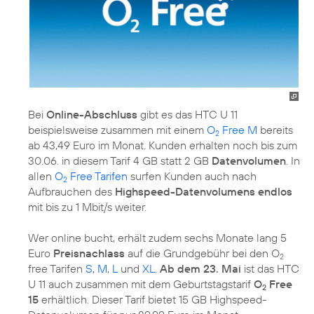
Bei
Online-Abschluss
gibt es das HTC U 11
beispielsweise zusammen mit einem
O
Free M
bereits
2
ab 43,49 Euro im Monat. Kunden erhalten noch bis zum
30.06. in diesem Tarif 4 GB statt 2 GB
Datenvolumen
. In
allen
O
Free Tarifen
surfen Kunden auch nach
2
Aufbrauchen des
Highspeed-Datenvolumens endlos
mit bis zu 1 Mbit/s weiter.
Wer online bucht, erhält zudem sechs Monate lang 5
Euro
Preisnachlass
auf die Grundgebühr bei den O
2
free Tarifen
S
,
M
,
L
und
XL
.
Ab dem 23. Mai
ist das HTC
U 11 auch zusammen mit dem Geburtstagstarif
O
Free
2
15
erhältlich. Dieser Tarif bietet 15 GB Highspeed-