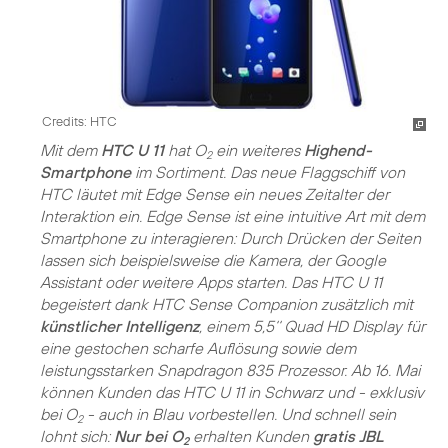
Credits: HTC
Mit dem
HTC U 11
hat O
ein weiteres
Highend-
2
Smartphone
im Sortiment. Das neue Flaggschiff von
HTC läutet mit Edge Sense ein neues Zeitalter der
Interaktion ein. Edge Sense ist eine intuitive Art mit dem
Smartphone zu interagieren: Durch Drücken der Seiten
lassen sich beispielsweise die Kamera, der Google
Assistant oder weitere Apps starten. Das HTC U 11
begeistert dank HTC Sense Companion zusätzlich mit
künstlicher Intelligenz
, einem 5,5‘‘ Quad HD Display für
eine gestochen scharfe Auflösung sowie dem
leistungsstarken Snapdragon 835 Prozessor. Ab 16. Mai
können Kunden das HTC U 11 in Schwarz und - exklusiv
bei O
- auch in Blau vorbestellen. Und schnell sein
2
lohnt sich:
Nur bei O
erhalten Kunden
gratis JBL
2