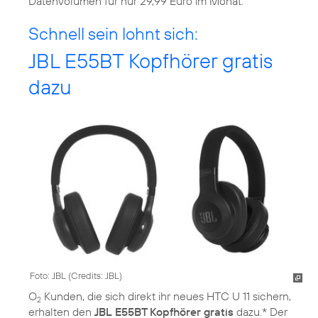
Datenvolumen für nur 29,99 Euro im Monat.
Schnell sein lohnt sich:
JBL E55BT Kopfhörer gratis
dazu
Foto: JBL (
Credits: JBL
)
O
Kunden, die sich direkt ihr neues HTC U 11 sichern,
2
erhalten den
JBL E55BT Kopfhörer gratis
dazu.* Der