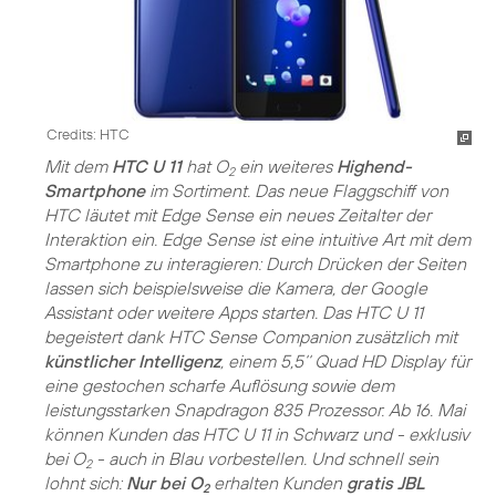
Credits: HTC
Mit dem
HTC U 11
hat O
ein weiteres
Highend-
2
Smartphone
im Sortiment. Das neue Flaggschiff von
HTC läutet mit Edge Sense ein neues Zeitalter der
Interaktion ein. Edge Sense ist eine intuitive Art mit dem
Smartphone zu interagieren: Durch Drücken der Seiten
lassen sich beispielsweise die Kamera, der Google
Assistant oder weitere Apps starten. Das HTC U 11
begeistert dank HTC Sense Companion zusätzlich mit
künstlicher Intelligenz
, einem 5,5‘‘ Quad HD Display für
eine gestochen scharfe Auflösung sowie dem
leistungsstarken Snapdragon 835 Prozessor. Ab 16. Mai
können Kunden das HTC U 11 in Schwarz und - exklusiv
bei O
- auch in Blau vorbestellen. Und schnell sein
2
lohnt sich:
Nur bei O
erhalten Kunden
gratis JBL
2