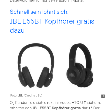
Datenvolumen für nur 29,99 Euro im Monat.
Schnell sein lohnt sich:
JBL E55BT Kopfhörer gratis
dazu
Foto: JBL (
Credits: JBL
)
O
Kunden, die sich direkt ihr neues HTC U 11 sichern,
2
erhalten den
JBL E55BT Kopfhörer gratis
dazu.* Der