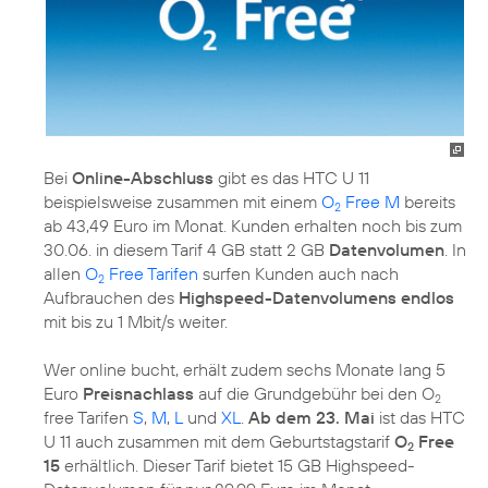
Bei
Online-Abschluss
gibt es das HTC U 11
beispielsweise zusammen mit einem
O
Free M
bereits
2
ab 43,49 Euro im Monat. Kunden erhalten noch bis zum
30.06. in diesem Tarif 4 GB statt 2 GB
Datenvolumen
. In
allen
O
Free Tarifen
surfen Kunden auch nach
2
Aufbrauchen des
Highspeed-Datenvolumens endlos
mit bis zu 1 Mbit/s weiter.
Wer online bucht, erhält zudem sechs Monate lang 5
Euro
Preisnachlass
auf die Grundgebühr bei den O
2
free Tarifen
S
,
M
,
L
und
XL
.
Ab dem 23. Mai
ist das HTC
U 11 auch zusammen mit dem Geburtstagstarif
O
Free
2
15
erhältlich. Dieser Tarif bietet 15 GB Highspeed-