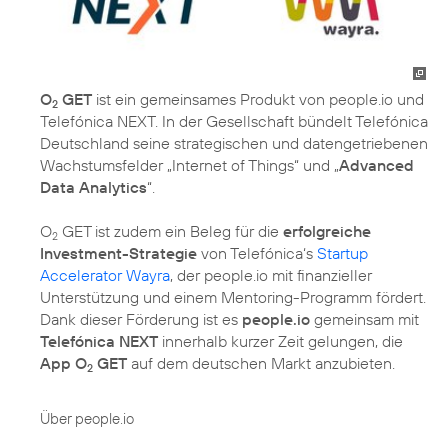
O
GET
ist ein gemeinsames Produkt von people.io und
2
Telefónica NEXT. In der Gesellschaft bündelt Telefónica
Deutschland seine strategischen und datengetriebenen
Wachstumsfelder „Internet of Things“ und „
Advanced
Data Analytics
“.
O
GET ist zudem ein Beleg für die
erfolgreiche
2
Investment-Strategie
von Telefónica‘s
Startup
Accelerator Wayra
, der people.io mit finanzieller
Unterstützung und einem Mentoring-Programm fördert.
Dank dieser Förderung ist es
people.io
gemeinsam mit
Telefónica NEXT
innerhalb kurzer Zeit gelungen, die
App O
GET
auf dem deutschen Markt anzubieten.
2
Über people.io