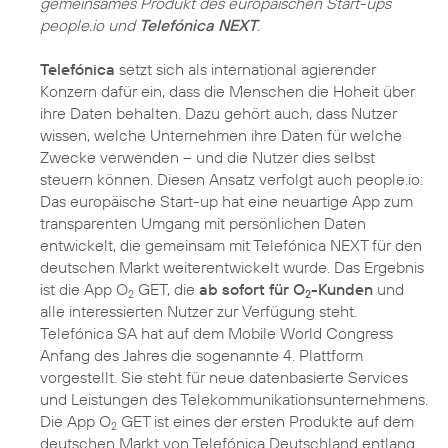
gemeinsames Produkt des europäischen Start-ups
people.io und
Telefónica NEXT
.
Telefónica
setzt sich als international agierender
Konzern dafür ein, dass die Menschen die Hoheit über
ihre Daten behalten. Dazu gehört auch, dass Nutzer
wissen, welche Unternehmen ihre Daten für welche
Zwecke verwenden – und die Nutzer dies selbst
steuern können. Diesen Ansatz verfolgt auch people.io:
Das europäische Start-up hat eine neuartige App zum
transparenten Umgang mit persönlichen Daten
entwickelt, die gemeinsam mit Telefónica NEXT für den
deutschen Markt weiterentwickelt wurde. Das Ergebnis
ist die App O
GET, die
ab sofort für O
-Kunden
und
2
2
alle interessierten Nutzer zur Verfügung steht.
Telefónica SA hat auf dem Mobile World Congress
Anfang des Jahres die sogenannte 4. Plattform
vorgestellt. Sie steht für neue datenbasierte Services
und Leistungen des Telekommunikationsunternehmens.
Die App O
GET ist eines der ersten Produkte auf dem
2
deutschen Markt von Telefónica Deutschland entlang