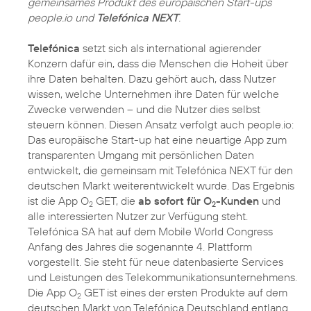
gemeinsames Produkt des europäischen Start-ups
people.io und
Telefónica NEXT
.
Telefónica
setzt sich als international agierender
Konzern dafür ein, dass die Menschen die Hoheit über
ihre Daten behalten. Dazu gehört auch, dass Nutzer
wissen, welche Unternehmen ihre Daten für welche
Zwecke verwenden – und die Nutzer dies selbst
steuern können. Diesen Ansatz verfolgt auch people.io:
Das europäische Start-up hat eine neuartige App zum
transparenten Umgang mit persönlichen Daten
entwickelt, die gemeinsam mit Telefónica NEXT für den
deutschen Markt weiterentwickelt wurde. Das Ergebnis
ist die App O
GET, die
ab sofort für O
-Kunden
und
2
2
alle interessierten Nutzer zur Verfügung steht.
Telefónica SA hat auf dem Mobile World Congress
Anfang des Jahres die sogenannte 4. Plattform
vorgestellt. Sie steht für neue datenbasierte Services
und Leistungen des Telekommunikationsunternehmens.
Die App O
GET ist eines der ersten Produkte auf dem
2
deutschen Markt von Telefónica Deutschland entlang