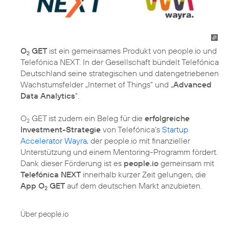
O
GET
ist ein gemeinsames Produkt von people.io und
2
Telefónica NEXT. In der Gesellschaft bündelt Telefónica
Deutschland seine strategischen und datengetriebenen
Wachstumsfelder „Internet of Things“ und „
Advanced
Data Analytics
“.
O
GET ist zudem ein Beleg für die
erfolgreiche
2
Investment-Strategie
von Telefónica‘s
Startup
Accelerator Wayra
, der people.io mit finanzieller
Unterstützung und einem Mentoring-Programm fördert.
Dank dieser Förderung ist es
people.io
gemeinsam mit
Telefónica NEXT
innerhalb kurzer Zeit gelungen, die
App O
GET
auf dem deutschen Markt anzubieten.
2
Über people.io