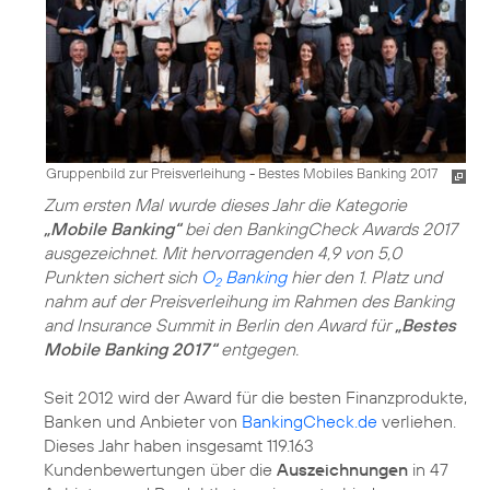
Gruppenbild zur Preisverleihung - Bestes Mobiles Banking 2017
Zum ersten Mal wurde dieses Jahr die Kategorie
„Mobile Banking“
bei den BankingCheck Awards 2017
ausgezeichnet. Mit hervorragenden 4,9 von 5,0
Punkten sichert sich
O
Banking
hier den 1. Platz und
2
nahm auf der Preisverleihung im Rahmen des Banking
and Insurance Summit in Berlin den Award für
„Bestes
Mobile Banking 2017“
entgegen.
Seit 2012 wird der Award für die besten Finanzprodukte,
Banken und Anbieter von
BankingCheck.de
verliehen.
Dieses Jahr haben insgesamt 119.163
Kundenbewertungen über die
Auszeichnungen
in 47