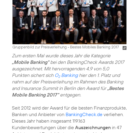
Gruppenbild zur Preisverleihung - Bestes Mobiles Banking 2017
Zum ersten Mal wurde dieses Jahr die Kategorie
„Mobile Banking“
bei den BankingCheck Awards 2017
ausgezeichnet. Mit hervorragenden 4,9 von 5,0
Punkten sichert sich
O
Banking
hier den 1. Platz und
2
nahm auf der Preisverleihung im Rahmen des Banking
and Insurance Summit in Berlin den Award für
„Bestes
Mobile Banking 2017“
entgegen.
Seit 2012 wird der Award für die besten Finanzprodukte,
Banken und Anbieter von
BankingCheck.de
verliehen.
Dieses Jahr haben insgesamt 119.163
Kundenbewertungen über die
Auszeichnungen
in 47