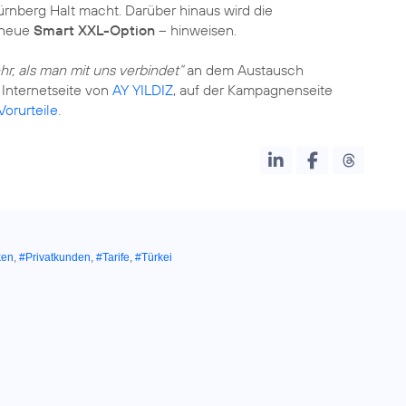
ürnberg Halt macht. Darüber hinaus wird die
e neue
Smart XXL-Option
– hinweisen.
hr, als man mit uns verbindet“
an dem Austausch
 Internetseite von
AY YILDIZ
, auf der Kampagnenseite
orurteile
.
ken
,
#Privatkunden
,
#Tarife
,
#Türkei