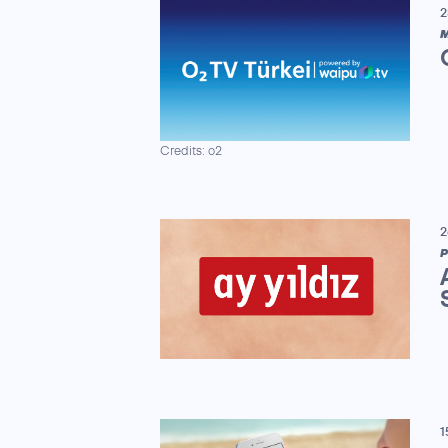
2
M
Credits: o2
2
P
1