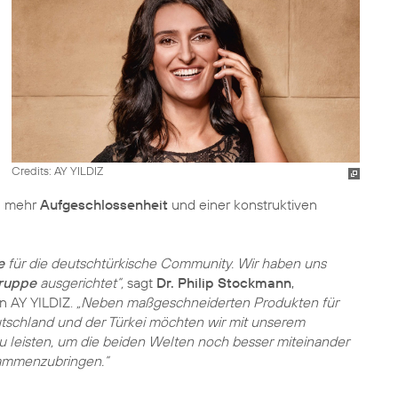
Credits: AY YILDIZ
zu mehr
Aufgeschlossenheit
und einer konstruktiven
e
für die deutschtürkische Community. Wir haben uns
gruppe
ausgerichtet“,
sagt
Dr. Philip Stockmann
,
on AY YILDIZ.
„Neben maßgeschneiderten Produkten für
utschland und der Türkei möchten wir mit unserem
u leisten, um die beiden Welten noch besser miteinander
mmenzubringen.“