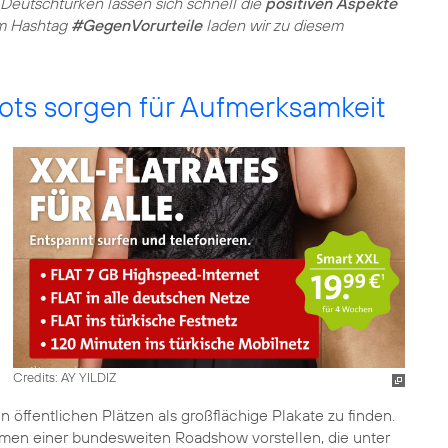
eutschtürken lassen sich schnell die
positiven Aspekte
em Hashtag
#GegenVorurteile
laden wir zu diesem
s sorgen für Aufmerksamkeit
Credits: AY YILDIZ
n öffentlichen Plätzen als großflächige Plakate zu finden.
men einer bundesweiten Roadshow vorstellen, die unter