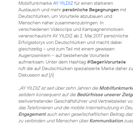
Mobilfunkmarke
AY YILDIZ
für einen stärkeren
Austausch und mehr
persönliche Begegnungen
mit
Deutschtürken, um Vorurteile abzubauen und
Menschen näher zusammenzubringen. In
verschiedenen Videoclips und Kampagnenmotiven
veranschaulicht AY YILDIZ ab 2. Mai 2017 persönliche
Erfolgsstorys von Deutschtürken und macht dabei
gleichzeitig – und zum Teil mit einem gewissen
Augenzwinkern – auf bestehende Vorurteile
aufmerksam. Unter dem Hashtag
#GegenVorurteile
ruft die auf Deutschtürken spezialisierte Marke daher 
Diskussion auf.{/i}
„AY YILDIZ ist seit über zehn Jahren die
Mobilfunkmark
seitdem konsequent auf die
Bedürfnisse unserer Ziel
stellvertretender Geschäftsführer und Vertriebsleiter v
das Telefonieren und die mobile Internetnutzung in De
Engagement
auch einen gesellschaftlichen Beitrag daz
zu verbinden und Menschen über
Kommunikation
zusa