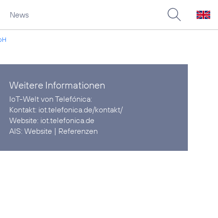
News
mbH
Weitere Informationen
IoT-Welt von Telefónica:
Kontakt:
iot.telefonica.de/kontakt/
Website:
iot.telefonica.de
AIS:
Website
|
Referenzen