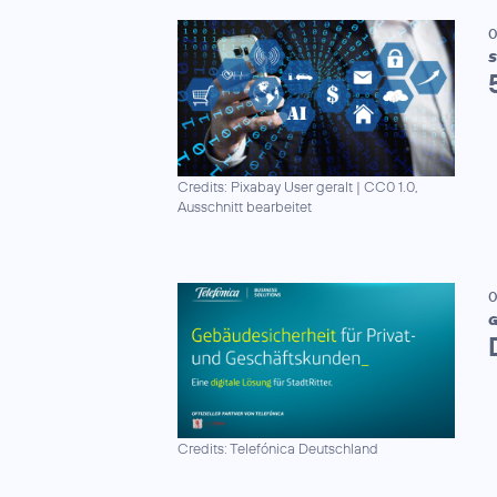
0
S
Credits: Pixabay User geralt
|
CC0 1.0,
Ausschnitt bearbeitet
0
G
Credits: Telefónica Deutschland