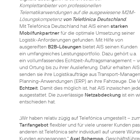
Komplettanbieter von professionellen
Telematikanwendungen auf die ausgewiesene M2M-
Lösungskompetenz
von Telefónica Deutschland
.
Mit Telefónica Deutschland hat AIS einen
starken
Mobilfunkpartner
für die optimale Umsetzung seiner
Logistik-Anforderungen gefunden. Mit Hilfe von
ausgereiften
B2B-Lösungen
bietet AIS seinen Kunden
ein umfangreiches Leistungsportfolio. Dazu gehört u.a.
ein vollumfassendes Echtzeit-Auftragsmanagement – vo
und Ortung bis zu ihrer Auslieferung. Dafür erhalten 
senden sie ihre Logistikaufträge aus Transport-Mana
Planning-Anwendungen (ERP) an ihre Fahrzeuge. Die Ver
Echtzeit
. Damit dies möglich ist, hat AIS inzwischen jed
ausgestattet. Die zuverlässige
Netzabdeckung
ist ein 
entschieden hat.
„Wir haben relativ zügig auf Telefónica umgestellt – zum
Tarifangebot
flexibler und für viele unserer Kunden pa
anderen ist Telefónica sehr individuell auf unsere Wün
Kunden eingegangen.“
Axel Schempp
, Geschäftsführ