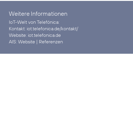
Weitere Informationen
IoT-Welt von Telefónica:
Kontakt:
iot.telefonica.de/kontakt/
Website:
iot.telefonica.de
AIS:
Website
|
Referenzen