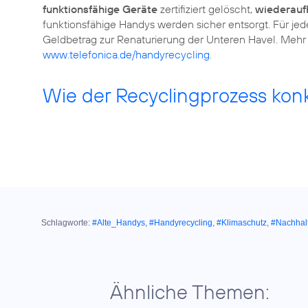
funktionsfähige Geräte
zertifiziert gelöscht,
wiederauf
funktionsfähige Handys werden sicher entsorgt. Für j
Geldbetrag zur Renaturierung der Unteren Havel. Mehr 
www.telefonica.de/handyrecycling
.
Wie der Recyclingprozess konkr
Schlagworte:
#Alte_Handys
,
#Handyrecycling
,
#Klimaschutz
,
#Nachhalt
Ähnliche Themen: