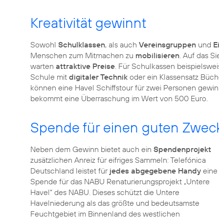
Kreativität gewinnt
Sowohl
Schulklassen
, als auch
Vereinsgruppen
und
E
Menschen zum Mitmachen zu
mobilisieren
. Auf das S
warten
attraktive Preise
. Für Schulkassen beispielswe
Schule mit
digitaler Technik
oder ein Klassensatz Büch
können eine Havel Schiffstour für zwei Personen gewin
bekommt eine Überraschung im Wert von 500 Euro.
Spende für einen guten Zwec
Neben dem Gewinn bietet auch ein
Spendenprojekt
zusätzlichen Anreiz für eifriges Sammeln: Telefónica
Deutschland leistet für
jedes abgegebene Handy
eine
Spende für das NABU Renaturierungsprojekt „Untere
Havel“ des NABU. Dieses schützt die Untere
Havelniederung als das größte und bedeutsamste
Feuchtgebiet im Binnenland des westlichen