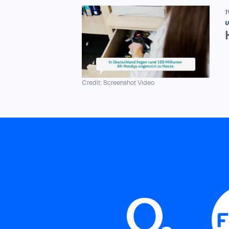
1
U
Credit: Screenshot Video