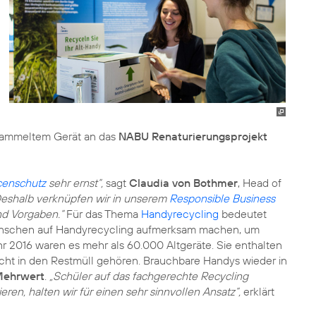
sammeltem Gerät an das
NABU Renaturierungsprojekt
censchutz
sehr ernst“,
sagt
Claudia von Bothmer
, Head of
eshalb verknüpfen wir in unserem
Responsible Business
d Vorgaben.“
Für das Thema
Handyrecycling
bedeutet
Menschen auf Handyrecycling aufmerksam machen, um
r 2016 waren es mehr als 60.000 Altgeräte. Sie enthalten
icht in den Restmüll gehören. Brauchbare Handys wieder in
Mehrwert
.
„Schüler auf das fachgerechte Recycling
n, halten wir für einen sehr sinnvollen Ansatz“,
erklärt