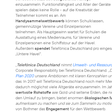
einzusammeln. Funktionsfähigkeit und Alter der Geräte
spielen dabei keine Rolle - auf die Kreativität der
Teilnehmer kommt es an. Am
Handysammelwettbewerb
können Schulklassen,
gemeinnützige Vereine und Einzelpersonen
teilnehmen. Als Hauptgewinn wartet für Schulen die
Ausstattung eines Medienraums, für Vereine und
Einzelpersonen eine Schiffstour auf der Havel.
Außerdem
spendet
Telefónica Deutschland pro einge
„Untere Havel“.
„
Telefónica Deutschland
nimmt
Umwelt- und Ressour
Corporate Responsibility bei Telefónica Deutschland.
„D
Plan 2020
unsere Ambitionen mit klaren
Kennzahlen
un
das: In 2017 will Telefónica Deutschland noch mehr 
dadurch möglichst viele Altgeräte einzusammeln. Im Jah
wertvolle Rohstoffe
wie Gold und seltene Erden, die n
den Umlauf zu bringen, bietet enormen
ökologischen 
aufmerksam zu machen und sie zum Sammeln zu motiviere
von Bothmer das
Engagement
für den Wettbewerb.