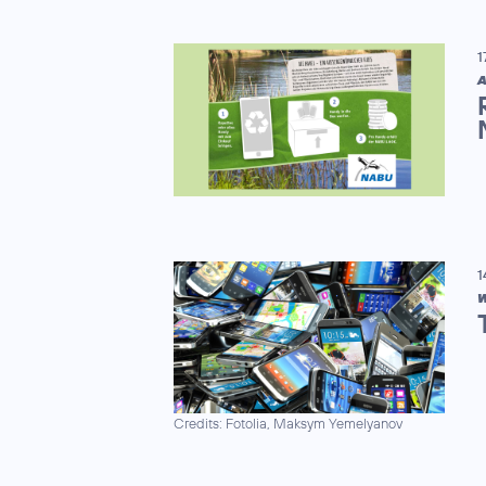
1
A
1
W
Credits: Fotolia, Maksym Yemelyanov