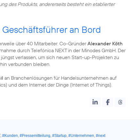
ung des Produkts, andererseits besteht ein etablierter
s Geschäftsführer an Bord
erweile über 40 Mitarbeiter. Co-Gründer
Alexander Köth
bernahme durch Telefónica NEXT in der Minodes GmbH. Der
üngst verlassen, um sich neuen Start-up-Projekten zu
hin verbunden bleiben.
il
an Branchenlösungen für Handelsunternehmen auf
s) und dem Internet der Dinge (Internet of Things).
T
,
#Kunden
,
#Pressemitteilung
,
#Startup
,
#Unternehmen
,
#next