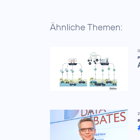
Ähnliche Themen:
0
P
2
B