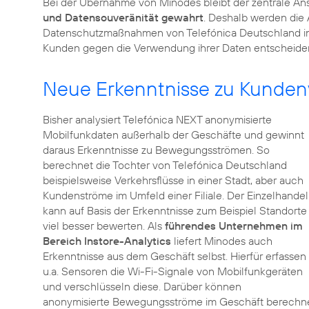
Bei der Übernahme von Minodes bleibt der zentrale A
und Datensouveränität gewahrt
. Deshalb werden die
Datenschutzmaßnahmen von Telefónica Deutschland inte
Kunden gegen die Verwendung ihrer Daten entscheide
Neue Erkenntnisse zu Kunden
Bisher analysiert Telefónica NEXT anonymisierte
Mobilfunkdaten außerhalb der Geschäfte und gewinnt
daraus Erkenntnisse zu Bewegungsströmen. So
berechnet die Tochter von Telefónica Deutschland
beispielsweise Verkehrsflüsse in einer Stadt, aber auch
Kundenströme im Umfeld einer Filiale. Der Einzelhandel
kann auf Basis der Erkenntnisse zum Beispiel Standorte
viel besser bewerten. Als
führendes Unternehmen im
Bereich Instore-Analytics
liefert Minodes auch
Erkenntnisse aus dem Geschäft selbst. Hierfür erfassen
u.a. Sensoren die Wi-Fi-Signale von Mobilfunkgeräten
und verschlüsseln diese. Darüber können
anonymisierte Bewegungsströme im Geschäft berechnet