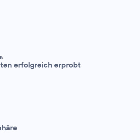
S:
ten erfolgreich erprobt
phäre