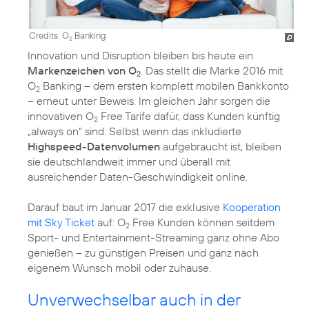
Credits: O
Banking
2
Innovation und Disruption bleiben bis heute ein
Markenzeichen von O
. Das stellt die Marke 2016 mit
2
O
Banking – dem ersten komplett mobilen Bankkonto
2
– erneut unter Beweis. Im gleichen Jahr sorgen die
innovativen O
Free Tarife dafür, dass Kunden künftig
2
„always on“ sind. Selbst wenn das inkludierte
Highspeed-Datenvolumen
aufgebraucht ist, bleiben
sie deutschlandweit immer und überall mit
ausreichender Daten-Geschwindigkeit online.
Darauf baut im Januar 2017 die exklusive
Kooperation
mit Sky Ticket
auf: O
Free Kunden können seitdem
2
Sport- und Entertainment-Streaming ganz ohne Abo
genießen – zu günstigen Preisen und ganz nach
eigenem Wunsch mobil oder zuhause.
Unverwechselbar auch in der