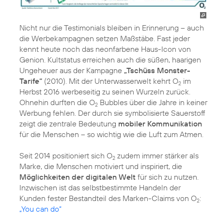
Nicht nur die Testimonials bleiben in Erinnerung – auch
die Werbekampagnen setzen Maßstäbe. Fast jeder
kennt heute noch das neonfarbene Haus-Icon von
Genion. Kultstatus erreichen auch die süßen, haarigen
Ungeheuer aus der Kampagne
„Tschüss Monster-
Tarife“
(2010). Mit der Unterwasserwelt kehrt O
im
2
Herbst 2016 werbeseitig zu seinen Wurzeln zurück.
Ohnehin durften die O
Bubbles über die Jahre in keiner
2
Werbung fehlen. Der durch sie symbolisierte Sauerstoff
zeigt die zentrale Bedeutung
mobiler Kommunikation
für die Menschen – so wichtig wie die Luft zum Atmen.
Seit 2014 positioniert sich O
zudem immer stärker als
2
Marke, die Menschen motiviert und inspiriert, die
Möglichkeiten der digitalen Welt
für sich zu nutzen.
Inzwischen ist das selbstbestimmte Handeln der
Kunden fester Bestandteil des Marken-Claims von O
:
2
„You can do“