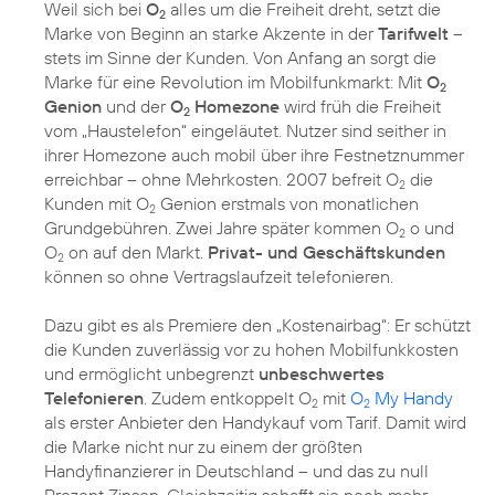
Weil sich bei
O
alles um die Freiheit dreht, setzt die
2
Marke von Beginn an starke Akzente in der
Tarifwelt
–
stets im Sinne der Kunden. Von Anfang an sorgt die
Marke für eine Revolution im Mobilfunkmarkt: Mit
O
2
Genion
und der
O
Homezone
wird früh die Freiheit
2
vom „Haustelefon“ eingeläutet. Nutzer sind seither in
ihrer Homezone auch mobil über ihre Festnetznummer
erreichbar – ohne Mehrkosten. 2007 befreit O
die
2
Kunden mit O
Genion erstmals von monatlichen
2
Grundgebühren. Zwei Jahre später kommen O
o und
2
O
on auf den Markt.
Privat- und Geschäftskunden
2
können so ohne Vertragslaufzeit telefonieren.
Dazu gibt es als Premiere den „Kostenairbag“: Er schützt
die Kunden zuverlässig vor zu hohen Mobilfunkkosten
und ermöglicht unbegrenzt
unbeschwertes
Telefonieren
. Zudem entkoppelt O
mit
O
My Handy
2
2
als erster Anbieter den Handykauf vom Tarif. Damit wird
die Marke nicht nur zu einem der größten
Handyfinanzierer in Deutschland – und das zu null
Prozent Zinsen. Gleichzeitig schafft sie noch mehr