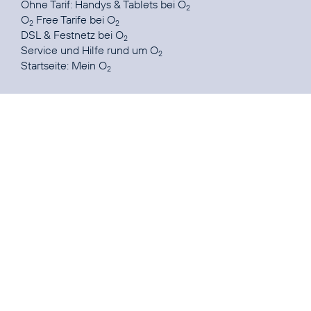
Ohne Tarif:
Handys & Tablets bei O
2
O
Free Tarife
bei O
2
2
DSL & Festnetz
bei O
2
Service und Hilfe
rund um O
2
Startseite:
Mein O
2