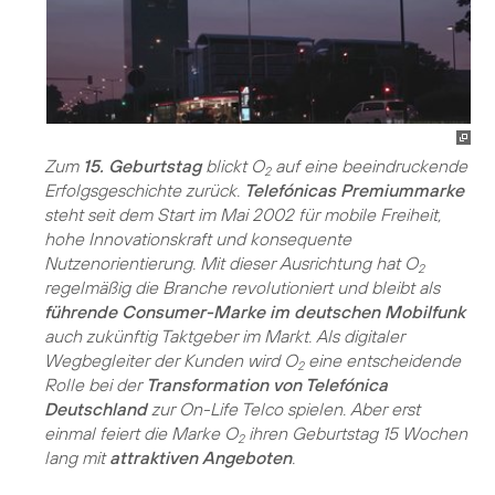
Zum
15. Geburtstag
blickt O
auf eine beeindruckende
2
Erfolgsgeschichte zurück.
Telefónicas Premiummarke
steht seit dem Start im Mai 2002 für mobile Freiheit,
hohe Innovationskraft und konsequente
Nutzenorientierung. Mit dieser Ausrichtung hat O
2
regelmäßig die Branche revolutioniert und bleibt als
führende Consumer-Marke im deutschen Mobilfunk
auch zukünftig Taktgeber im Markt. Als digitaler
Wegbegleiter der Kunden wird O
eine entscheidende
2
Rolle bei der
Transformation von Telefónica
Deutschland
zur On-Life Telco spielen. Aber erst
einmal feiert die Marke O
ihren Geburtstag 15 Wochen
2
lang mit
attraktiven Angeboten
.