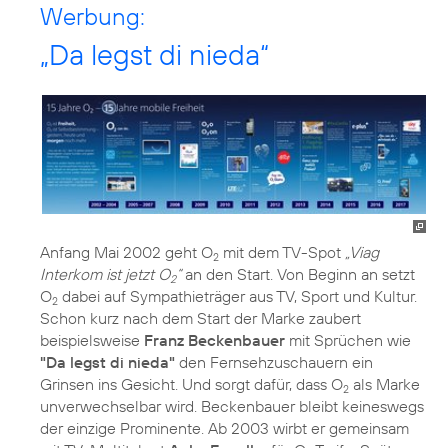
Werbung:
„Da legst di nieda“
Anfang Mai 2002 geht O
mit dem TV-Spot
„Viag
2
Interkom ist jetzt O
“
an den Start. Von Beginn an setzt
2
O
dabei auf Sympathieträger aus TV, Sport und Kultur.
2
Schon kurz nach dem Start der Marke zaubert
beispielsweise
Franz Beckenbauer
mit Sprüchen wie
"Da legst di nieda"
den Fernsehzuschauern ein
Grinsen ins Gesicht. Und sorgt dafür, dass O
als Marke
2
unverwechselbar wird. Beckenbauer bleibt keineswegs
der einzige Prominente. Ab 2003 wirbt er gemeinsam