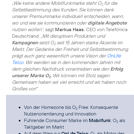
„Wie keine andere Mobilfunkmarke steht O
für die
2
Selbstbestimmung des Kunden. Sie können dank
unserer Premiummarke individuell entscheiden, wann,
wo und wie sie kommunizieren oder
digitale Angebote
nutzen wollen“,
sagt
Markus Haas
, CEO von Telefónica
Deutschland.
„Mit disruptiven Produkten und
Kampagnen
setzt O
seit 15 Jahren starke Akzente im
2
Markt. Der Gedanke der Freiheit und Selbstbestimmung
prägt auch ganz wesentlich unsere Vision der
OnLife
Telco
. Wir werden sie in den kommenden Jahren mit
dem gleichen Nachdruck vorantreiben wie den
Erfolg
unserer Marke O
. Wir können mit Stolz sagen:
2
Gemeinsam haben wir viel erreicht und wir haben noch
Großes vor!“
Von der Homezone bis
O
Free
: Konsequente
2
Nutzenorientierung und Innovation
Führende Consumer Marke im
Mobilfunk
: O
als
2
Taktgeber im Markt
Auf dem Weg zur
OnLife Telco
: O
als Motor der