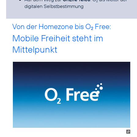
2
digitalen Selbstbestimmung
Von der Homezone bis O
Free:
2
Mobile Freiheit steht im
Mittelpunkt