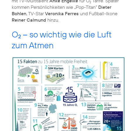
mit TV-Multitalent
Anke Engelke
für O
Tarife. Später
2
kommen Persönlichkeiten wie „Pop-Titan“
Dieter
Bohlen
, TV-Star
Veronika Ferres
und Fußball-Ikone
Reiner Calmund
hinzu.
O
– so wichtig wie die Luft
2
zum Atmen