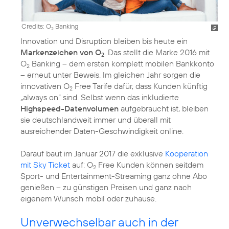
Credits: O
Banking
2
Innovation und Disruption bleiben bis heute ein
Markenzeichen von O
. Das stellt die Marke 2016 mit
2
O
Banking – dem ersten komplett mobilen Bankkonto
2
– erneut unter Beweis. Im gleichen Jahr sorgen die
innovativen O
Free Tarife dafür, dass Kunden künftig
2
„always on“ sind. Selbst wenn das inkludierte
Highspeed-Datenvolumen
aufgebraucht ist, bleiben
sie deutschlandweit immer und überall mit
ausreichender Daten-Geschwindigkeit online.
Darauf baut im Januar 2017 die exklusive
Kooperation
mit Sky Ticket
auf: O
Free Kunden können seitdem
2
Sport- und Entertainment-Streaming ganz ohne Abo
genießen – zu günstigen Preisen und ganz nach
eigenem Wunsch mobil oder zuhause.
Unverwechselbar auch in der