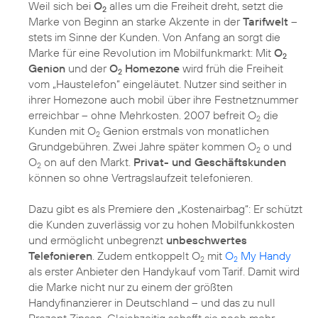
Weil sich bei
O
alles um die Freiheit dreht, setzt die
2
Marke von Beginn an starke Akzente in der
Tarifwelt
–
stets im Sinne der Kunden. Von Anfang an sorgt die
Marke für eine Revolution im Mobilfunkmarkt: Mit
O
2
Genion
und der
O
Homezone
wird früh die Freiheit
2
vom „Haustelefon“ eingeläutet. Nutzer sind seither in
ihrer Homezone auch mobil über ihre Festnetznummer
erreichbar – ohne Mehrkosten. 2007 befreit O
die
2
Kunden mit O
Genion erstmals von monatlichen
2
Grundgebühren. Zwei Jahre später kommen O
o und
2
O
on auf den Markt.
Privat- und Geschäftskunden
2
können so ohne Vertragslaufzeit telefonieren.
Dazu gibt es als Premiere den „Kostenairbag“: Er schützt
die Kunden zuverlässig vor zu hohen Mobilfunkkosten
und ermöglicht unbegrenzt
unbeschwertes
Telefonieren
. Zudem entkoppelt O
mit
O
My Handy
2
2
als erster Anbieter den Handykauf vom Tarif. Damit wird
die Marke nicht nur zu einem der größten
Handyfinanzierer in Deutschland – und das zu null
Prozent Zinsen. Gleichzeitig schafft sie noch mehr