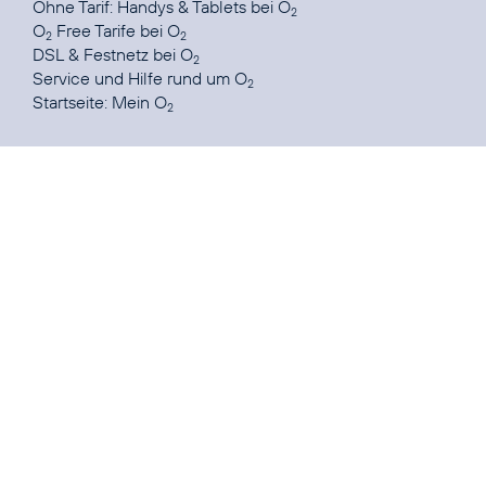
Ohne Tarif:
Handys & Tablets bei O
2
O
Free Tarife
bei O
2
2
DSL & Festnetz
bei O
2
Service und Hilfe
rund um O
2
Startseite:
Mein O
2