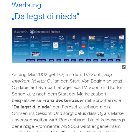
Werbung:
„Da legst di nieda“
Anfang Mai 2002 geht O
mit dem TV-Spot
„Viag
2
Interkom ist jetzt O
“
an den Start. Von Beginn an setzt
2
O
dabei auf Sympathieträger aus TV, Sport und Kultur.
2
Schon kurz nach dem Start der Marke zaubert
beispielsweise
Franz Beckenbauer
mit Sprüchen wie
"Da legst di nieda"
den Fernsehzuschauern ein
Grinsen ins Gesicht. Und sorgt dafür, dass O
als Marke
2
unverwechselbar wird. Beckenbauer bleibt keineswegs
der einzige Prominente. Ab 2003 wirbt er gemeinsam