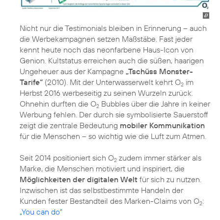
Nicht nur die Testimonials bleiben in Erinnerung – auch
die Werbekampagnen setzen Maßstäbe. Fast jeder
kennt heute noch das neonfarbene Haus-Icon von
Genion. Kultstatus erreichen auch die süßen, haarigen
Ungeheuer aus der Kampagne
„Tschüss Monster-
Tarife“
(2010). Mit der Unterwasserwelt kehrt O
im
2
Herbst 2016 werbeseitig zu seinen Wurzeln zurück.
Ohnehin durften die O
Bubbles über die Jahre in keiner
2
Werbung fehlen. Der durch sie symbolisierte Sauerstoff
zeigt die zentrale Bedeutung
mobiler Kommunikation
für die Menschen – so wichtig wie die Luft zum Atmen.
Seit 2014 positioniert sich O
zudem immer stärker als
2
Marke, die Menschen motiviert und inspiriert, die
Möglichkeiten der digitalen Welt
für sich zu nutzen.
Inzwischen ist das selbstbestimmte Handeln der
Kunden fester Bestandteil des Marken-Claims von O
:
2
„You can do“