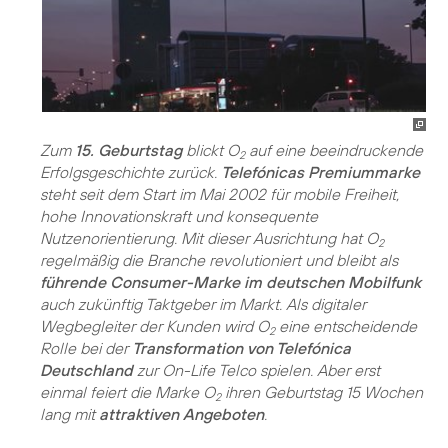
Zum
15. Geburtstag
blickt O
auf eine beeindruckende
2
Erfolgsgeschichte zurück.
Telefónicas Premiummarke
steht seit dem Start im Mai 2002 für mobile Freiheit,
hohe Innovationskraft und konsequente
Nutzenorientierung. Mit dieser Ausrichtung hat O
2
regelmäßig die Branche revolutioniert und bleibt als
führende Consumer-Marke im deutschen Mobilfunk
auch zukünftig Taktgeber im Markt. Als digitaler
Wegbegleiter der Kunden wird O
eine entscheidende
2
Rolle bei der
Transformation von Telefónica
Deutschland
zur On-Life Telco spielen. Aber erst
einmal feiert die Marke O
ihren Geburtstag 15 Wochen
2
lang mit
attraktiven Angeboten
.