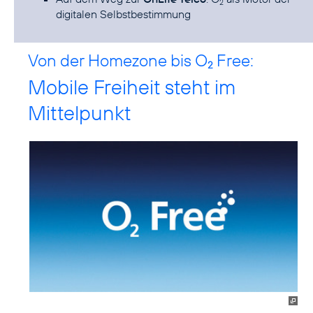
2
digitalen Selbstbestimmung
Von der Homezone bis O
Free:
2
Mobile Freiheit steht im
Mittelpunkt