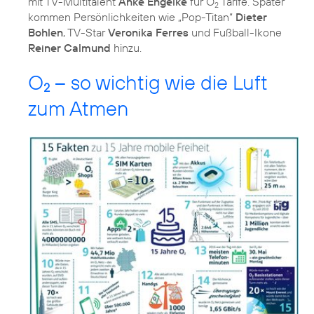
mit TV-Multitalent
Anke Engelke
für O
Tarife. Später
2
kommen Persönlichkeiten wie „Pop-Titan“
Dieter
Bohlen
, TV-Star
Veronika Ferres
und Fußball-Ikone
Reiner Calmund
hinzu.
O
– so wichtig wie die Luft
2
zum Atmen