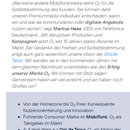
„Wie keine andere Mobilfunkmarke steht O
für die
2
Selbstbestimmung des Kunden. Sie können dank
unserer Premiummarke individuell entscheiden, wann,
wo und wie sie kommunizieren oder
digitale Angebote
nutzen wollen“,
sagt
Markus Haas
, CEO von Telefónica
Deutschland.
„Mit disruptiven Produkten und
Kampagnen
setzt O
seit 15 Jahren starke Akzente im
2
Markt. Der Gedanke der Freiheit und Selbstbestimmung
prägt auch ganz wesentlich unsere Vision der
OnLife
Telco
. Wir werden sie in den kommenden Jahren mit
dem gleichen Nachdruck vorantreiben wie den
Erfolg
unserer Marke O
. Wir können mit Stolz sagen:
2
Gemeinsam haben wir viel erreicht und wir haben noch
Großes vor!“
Von der Homezone bis
O
Free
: Konsequente
2
Nutzenorientierung und Innovation
Führende Consumer Marke im
Mobilfunk
: O
als
2
Taktgeber im Markt
Auf dem Weg zur
OnLife Telco
: O
als Motor der