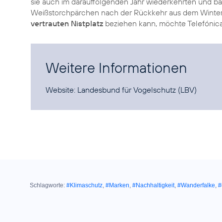
sie auch im darauffolgenden Jahr wiederkehrten und ba
Weißstorchpärchen nach der Rückkehr aus dem Winterq
vertrauten Nistplatz
beziehen kann, möchte Telefónica
Weitere Informationen
Website:
Landesbund für Vogelschutz (LBV)
Schlagworte:
#Klimaschutz
,
#Marken
,
#Nachhaltigkeit
,
#Wanderfalke
,
#