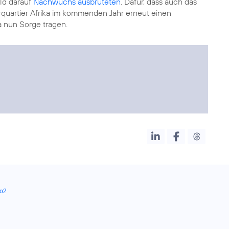
ld darauf
Nachwuchs ausbrüteten
. Dafür, dass auch das
uartier Afrika im kommenden Jahr erneut einen
 nun Sorge tragen.
o2