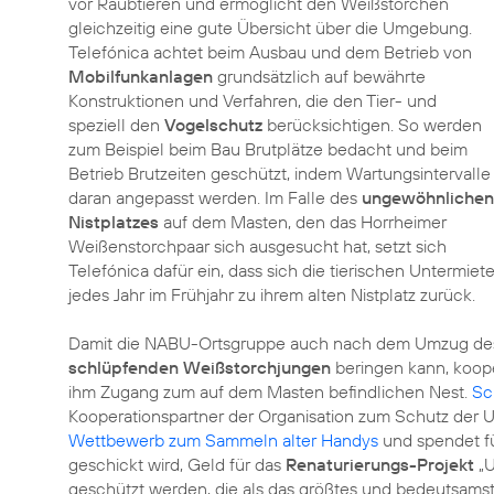
vor Raubtieren und ermöglicht den Weißstörchen
gleichzeitig eine gute Übersicht über die Umgebung.
Telefónica achtet beim Ausbau und dem Betrieb von
Mobilfunkanlagen
grundsätzlich auf bewährte
Konstruktionen und Verfahren, die den Tier- und
speziell den
Vogelschutz
berücksichtigen. So werden
zum Beispiel beim Bau Brutplätze bedacht und beim
Betrieb Brutzeiten geschützt, indem Wartungsintervalle
daran angepasst werden. Im Falle des
ungewöhnlichen
Nistplatzes
auf dem Masten, den das Horrheimer
Weißenstorchpaar sich ausgesucht hat, setzt sich
Telefónica dafür ein, dass sich die tierischen Untermi
jedes Jahr im Frühjahr zu ihrem alten Nistplatz zurück.
Damit die NABU-Ortsgruppe auch nach dem Umzug des 
schlüpfenden Weißstorchjungen
beringen kann, koope
ihm Zugang zum auf dem Masten befindlichen Nest.
Sc
Kooperationspartner der Organisation zum Schutz der Um
Wettbewerb zum Sammeln alter Handys
und spendet fü
geschickt wird, Geld für das
Renaturierungs-Projekt
„U
geschützt werden, die als das größtes und bedeutsams