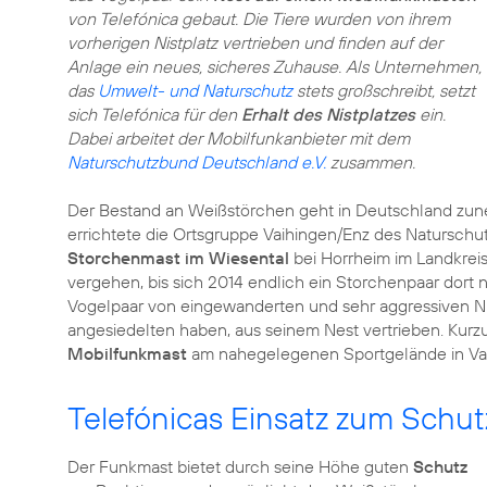
von Telefónica gebaut. Die Tiere wurden von ihrem
vorherigen Nistplatz vertrieben und finden auf der
Anlage ein neues, sicheres Zuhause. Als Unternehmen,
das
Umwelt- und Naturschutz
stets großschreibt, setzt
sich Telefónica für den
Erhalt des Nistplatzes
ein.
Dabei arbeitet der Mobilfunkanbieter mit dem
Naturschutzbund Deutschland e.V.
zusammen.
Der Bestand an Weißstörchen geht in Deutschland zune
errichtete die Ortsgruppe Vaihingen/Enz des Naturschu
Storchenmast im Wiesental
bei Horrheim im Landkrei
vergehen, bis sich 2014 endlich ein Storchenpaar dort 
Vogelpaar von eingewanderten und sehr aggressiven Ni
angesiedelten haben, aus seinem Nest vertrieben. Ku
Mobilfunkmast
am nahegelegenen Sportgelände in Va
Telefónicas Einsatz zum Schut
Der Funkmast bietet durch seine Höhe guten
Schutz