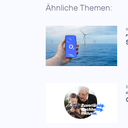
Ähnliche Themen:
1
F
2
C