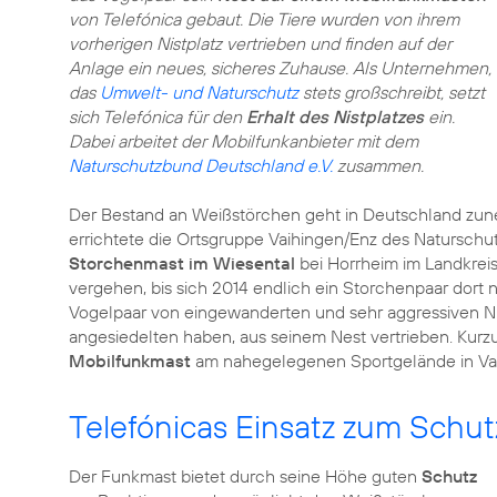
von Telefónica gebaut. Die Tiere wurden von ihrem
vorherigen Nistplatz vertrieben und finden auf der
Anlage ein neues, sicheres Zuhause. Als Unternehmen,
das
Umwelt- und Naturschutz
stets großschreibt, setzt
sich Telefónica für den
Erhalt des Nistplatzes
ein.
Dabei arbeitet der Mobilfunkanbieter mit dem
Naturschutzbund Deutschland e.V.
zusammen.
Der Bestand an Weißstörchen geht in Deutschland zune
errichtete die Ortsgruppe Vaihingen/Enz des Naturschu
Storchenmast im Wiesental
bei Horrheim im Landkrei
vergehen, bis sich 2014 endlich ein Storchenpaar dort 
Vogelpaar von eingewanderten und sehr aggressiven Ni
angesiedelten haben, aus seinem Nest vertrieben. Ku
Mobilfunkmast
am nahegelegenen Sportgelände in Va
Telefónicas Einsatz zum Schut
Der Funkmast bietet durch seine Höhe guten
Schutz