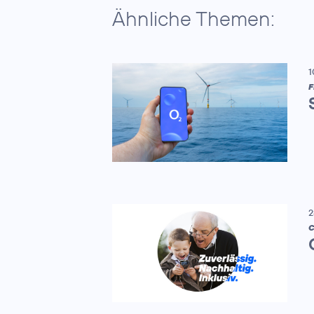
Ähnliche Themen:
1
F
2
C