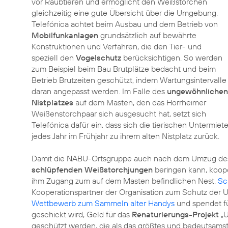
vor Raubtieren und ermöglicht den Weißstörchen
gleichzeitig eine gute Übersicht über die Umgebung.
Telefónica achtet beim Ausbau und dem Betrieb von
Mobilfunkanlagen
grundsätzlich auf bewährte
Konstruktionen und Verfahren, die den Tier- und
speziell den
Vogelschutz
berücksichtigen. So werden
zum Beispiel beim Bau Brutplätze bedacht und beim
Betrieb Brutzeiten geschützt, indem Wartungsintervalle
daran angepasst werden. Im Falle des
ungewöhnlichen
Nistplatzes
auf dem Masten, den das Horrheimer
Weißenstorchpaar sich ausgesucht hat, setzt sich
Telefónica dafür ein, dass sich die tierischen Untermi
jedes Jahr im Frühjahr zu ihrem alten Nistplatz zurück.
Damit die NABU-Ortsgruppe auch nach dem Umzug des 
schlüpfenden Weißstorchjungen
beringen kann, koope
ihm Zugang zum auf dem Masten befindlichen Nest.
Sc
Kooperationspartner der Organisation zum Schutz der Um
Wettbewerb zum Sammeln alter Handys
und spendet fü
geschickt wird, Geld für das
Renaturierungs-Projekt
„U
geschützt werden, die als das größtes und bedeutsams