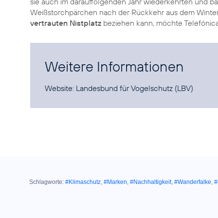
sie auch im darauffolgenden Jahr wiederkehrten und ba
Weißstorchpärchen nach der Rückkehr aus dem Winterq
vertrauten Nistplatz
beziehen kann, möchte Telefónica
Weitere Informationen
Website:
Landesbund für Vogelschutz (LBV)
Schlagworte:
#Klimaschutz
,
#Marken
,
#Nachhaltigkeit
,
#Wanderfalke
,
#