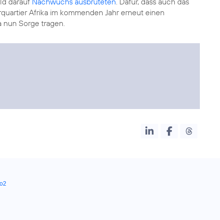
ld darauf
Nachwuchs ausbrüteten
. Dafür, dass auch das
uartier Afrika im kommenden Jahr erneut einen
 nun Sorge tragen.
o2