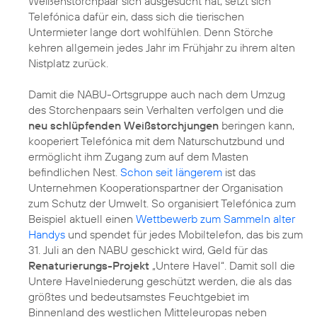
Weißenstorchpaar sich ausgesucht hat, setzt sich
Telefónica dafür ein, dass sich die tierischen
Untermieter lange dort wohlfühlen. Denn Störche
kehren allgemein jedes Jahr im Frühjahr zu ihrem alten
Nistplatz zurück.
Damit die NABU-Ortsgruppe auch nach dem Umzug
des Storchenpaars sein Verhalten verfolgen und die
neu schlüpfenden Weißstorchjungen
beringen kann,
kooperiert Telefónica mit dem Naturschutzbund und
ermöglicht ihm Zugang zum auf dem Masten
befindlichen Nest.
Schon seit längerem
ist das
Unternehmen Kooperationspartner der Organisation
zum Schutz der Umwelt. So organisiert Telefónica zum
Beispiel aktuell einen
Wettbewerb zum Sammeln alter
Handys
und spendet für jedes Mobiltelefon, das bis zum
31. Juli an den NABU geschickt wird, Geld für das
Renaturierungs-Projekt
„Untere Havel“. Damit soll die
Untere Havelniederung geschützt werden, die als das
größtes und bedeutsamstes Feuchtgebiet im
Binnenland des westlichen Mitteleuropas neben