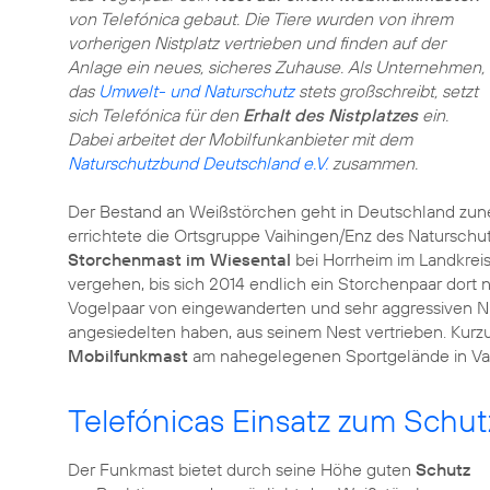
von Telefónica gebaut. Die Tiere wurden von ihrem
vorherigen Nistplatz vertrieben und finden auf der
Anlage ein neues, sicheres Zuhause. Als Unternehmen,
das
Umwelt- und Naturschutz
stets großschreibt, setzt
sich Telefónica für den
Erhalt des Nistplatzes
ein.
Dabei arbeitet der Mobilfunkanbieter mit dem
Naturschutzbund Deutschland e.V.
zusammen.
Der Bestand an Weißstörchen geht in Deutschland zune
errichtete die Ortsgruppe Vaihingen/Enz des Naturschu
Storchenmast im Wiesental
bei Horrheim im Landkrei
vergehen, bis sich 2014 endlich ein Storchenpaar dort 
Vogelpaar von eingewanderten und sehr aggressiven Ni
angesiedelten haben, aus seinem Nest vertrieben. Ku
Mobilfunkmast
am nahegelegenen Sportgelände in Va
Telefónicas Einsatz zum Schut
Der Funkmast bietet durch seine Höhe guten
Schutz