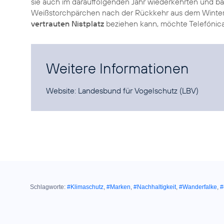
sie auch im darauffolgenden Jahr wiederkehrten und ba
Weißstorchpärchen nach der Rückkehr aus dem Winterq
vertrauten Nistplatz
beziehen kann, möchte Telefónica
Weitere Informationen
Website:
Landesbund für Vogelschutz (LBV)
Schlagworte:
#Klimaschutz
,
#Marken
,
#Nachhaltigkeit
,
#Wanderfalke
,
#