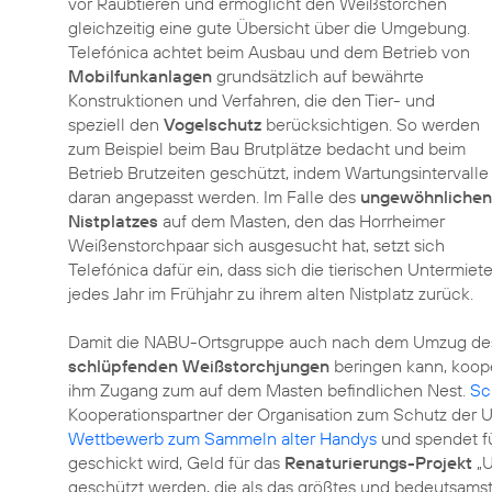
vor Raubtieren und ermöglicht den Weißstörchen
gleichzeitig eine gute Übersicht über die Umgebung.
Telefónica achtet beim Ausbau und dem Betrieb von
Mobilfunkanlagen
grundsätzlich auf bewährte
Konstruktionen und Verfahren, die den Tier- und
speziell den
Vogelschutz
berücksichtigen. So werden
zum Beispiel beim Bau Brutplätze bedacht und beim
Betrieb Brutzeiten geschützt, indem Wartungsintervalle
daran angepasst werden. Im Falle des
ungewöhnlichen
Nistplatzes
auf dem Masten, den das Horrheimer
Weißenstorchpaar sich ausgesucht hat, setzt sich
Telefónica dafür ein, dass sich die tierischen Untermi
jedes Jahr im Frühjahr zu ihrem alten Nistplatz zurück.
Damit die NABU-Ortsgruppe auch nach dem Umzug des 
schlüpfenden Weißstorchjungen
beringen kann, koope
ihm Zugang zum auf dem Masten befindlichen Nest.
Sc
Kooperationspartner der Organisation zum Schutz der Um
Wettbewerb zum Sammeln alter Handys
und spendet fü
geschickt wird, Geld für das
Renaturierungs-Projekt
„U
geschützt werden, die als das größtes und bedeutsams