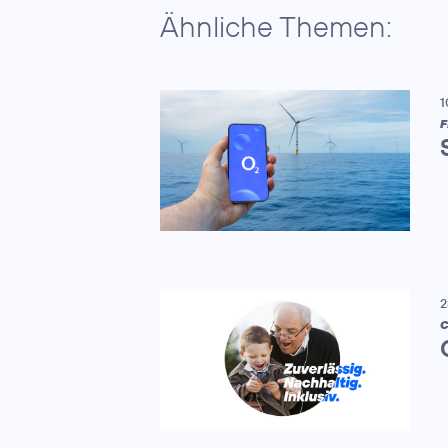
Ähnliche Themen:
1
F
2
C