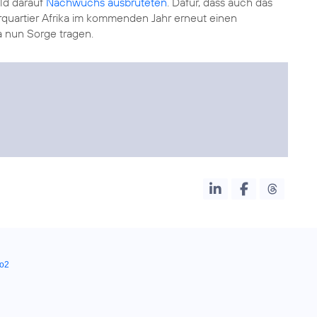
ld darauf
Nachwuchs ausbrüteten
. Dafür, dass auch das
uartier Afrika im kommenden Jahr erneut einen
 nun Sorge tragen.
o2