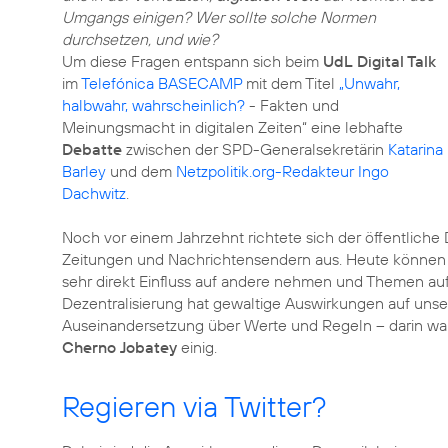
Umgangs einigen? Wer sollte solche Normen
durchsetzen, und wie?
Um diese Fragen entspann sich beim
UdL Digital Talk
im
Telefónica BASECAMP
mit dem Titel
„Unwahr,
halbwahr, wahrscheinlich?
- Fakten und
Meinungsmacht in digitalen Zeiten“ eine lebhafte
Debatte
zwischen der SPD-Generalsekretärin
Katarina
Barley
und dem
Netzpolitik.org-Redakteur
Ingo
Dachwitz
.
Noch vor einem Jahrzehnt richtete sich der öffentlich
Zeitungen und Nachrichtensendern aus. Heute könne
sehr direkt Einfluss auf andere nehmen und Themen au
Dezentralisierung hat gewaltige Auswirkungen auf unse
Auseinandersetzung über Werte und Regeln – darin wa
Cherno Jobatey
einig.
Regieren via Twitter?