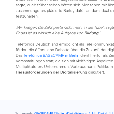
sagte, auch früher schon hätten sich Menschen mit ähn
zusammengetan, plädierte Barley dafür, an dem Ideal e
festzuhalten.
„Wir kriegen die Zahnpasta nicht mehr in die Tube“,
sagte
Endes ist es wirklich eine Aufgabe von
Bildung
.“
Telefónica Deutschland ermöglicht als Telekommunika
fördert die öffentliche Debatte über die Zukunft der d
Das
Telefónica BASECAMP in Berlin
dient hierfür als 
Veranstaltungen statt, die sich mit vielfältigen Aspekten
Multiplikatoren, Unternehmen, Verbrauchern, Politike
Herausforderungen der Digitalisierung
diskutiert.
Schlagworte:
#BASECAMP
,
#Berlin
,
#Digitalisierung
,
#UdL_Digital
,
#Ud