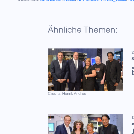
Ähnliche Themen:
2
K
Credits: Henrik Andree
1
P