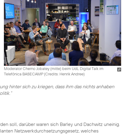
Moderator Cherno Jobatey (mitte) beim UdL Digital Talk im
Telefónica BASECAMP (
Credits: Henrik Andree
)
ung hinter sich zu kriegen, dass ihm das nichts anhaben
litik.“
n soll, darüber waren sich Barley und Dachwitz uneinig.
lanten Netzwerkdurchsetzungsgesetz, welches