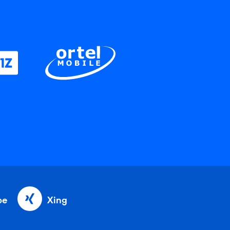
be
Xing