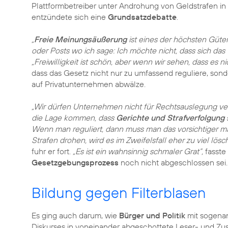
Plattformbetreiber unter Androhung von Geldstrafen in 
entzündete sich eine
Grundsatzdebatte
.
„
Freie Meinungsäußerung
ist eines der höchsten Güter
oder Posts wo ich sage: Ich möchte nicht, dass sich das 
„Freiwilligkeit ist schön, aber wenn wir sehen, dass es n
dass das Gesetz nicht nur zu umfassend reguliere, son
auf Privatunternehmen abwälze.
„Wir dürfen Unternehmen nicht für Rechtsauslegung ve
die Lage kommen, dass
Gerichte und Strafverfolgung
s
Wenn man reguliert, dann muss man das vorsichtiger m
Strafen drohen, wird es im Zweifelsfall eher zu viel lösc
fuhr er fort.
„Es ist ein wahnsinnig schmaler Grat“,
fasste
Gesetzgebungsprozess
noch nicht abgeschlossen sei.
Bildung gegen Filterblasen
Es ging auch darum, wie
Bürger und Politik
mit sogenan
Diskurses in voneinander abgeschottete Leser- und Z