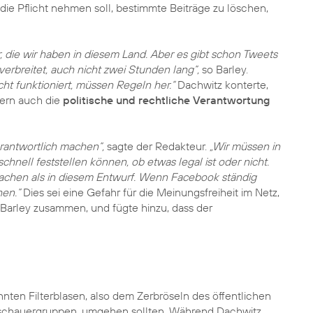
die Pflicht nehmen soll, bestimmte Beiträge zu löschen,
, die wir haben in diesem Land. Aber es gibt schon Tweets
verbreitet, auch nicht zwei Stunden lang“,
so Barley.
icht funktioniert, müssen Regeln her.“
Dachwitz konterte,
dern auch die
politische und rechtliche Verantwortung
rantwortlich machen“,
sagte der Redakteur.
„Wir müssen in
chnell feststellen können, ob etwas legal ist oder nicht.
achen als in diesem Entwurf. Wenn Facebook ständig
hen.“
Dies sei eine Gefahr für die Meinungsfreiheit im Netz,
 Barley zusammen, und fügte hinzu, dass der
nten Filterblasen, also dem Zerbröseln des öffentlichen
uschauergruppen, umgehen sollten. Während Dachwitz