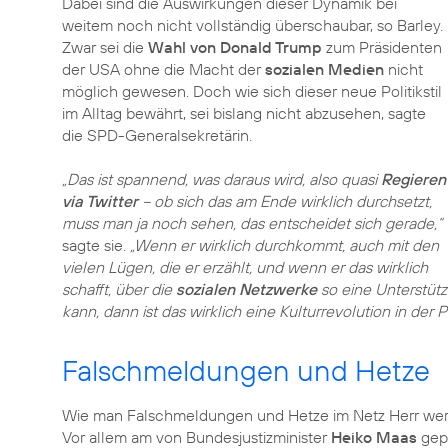
Dabei sind die Auswirkungen dieser Dynamik bei
weitem noch nicht vollständig überschaubar, so Barley.
Zwar sei die
Wahl von Donald Trump
zum Präsidenten
der USA ohne die Macht der
sozialen Medien
nicht
möglich gewesen. Doch wie sich dieser neue Politikstil
im Alltag bewährt, sei bislang nicht abzusehen, sagte
die SPD-Generalsekretärin.
„Das ist spannend, was daraus wird, also quasi
Regieren
via Twitter
− ob sich das am Ende wirklich durchsetzt,
muss man ja noch sehen, das entscheidet sich gerade,“
sagte sie.
„Wenn er wirklich durchkommt, auch mit den
vielen Lügen, die er erzählt, und wenn er das wirklich
schafft, über die
sozialen Netzwerke
so eine Unterstütz
kann, dann ist das wirklich eine Kulturrevolution in der Po
Falschmeldungen und Hetze
Wie man Falschmeldungen und Hetze im Netz Herr werde
Vor allem am von Bundesjustizminister
Heiko Maas
gep