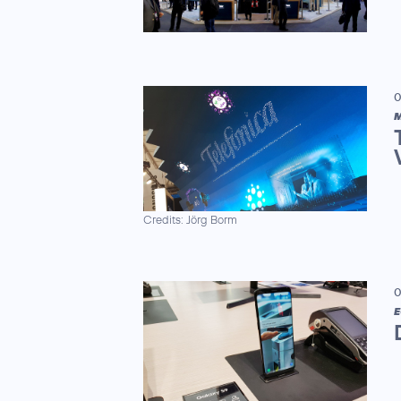
0
M
Credits: Jörg Borm
0
E