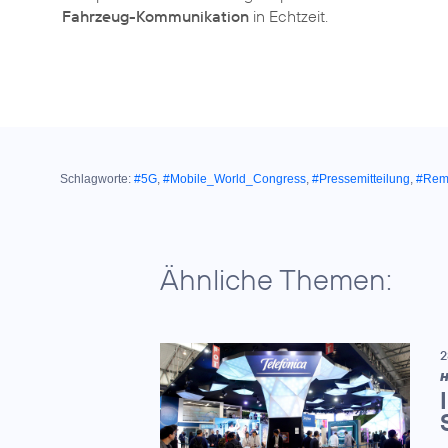
Fahrzeug-Kommunikation
in Echtzeit.
Schlagworte:
#5G
,
#Mobile_World_Congress
,
#Pressemitteilung
,
#Remo
Ähnliche Themen:
2
H