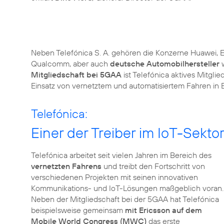
Neben Telefónica S. A. gehören die Konzerne Huawei, Er
Qualcomm, aber auch
deutsche Automobilhersteller
w
Mitgliedschaft bei 5GAA
ist Telefónica aktives Mitglie
Einsatz von vernetztem und automatisiertem Fahren in E
Telefónica:
Einer der Treiber im IoT-Sekto
Telefónica arbeitet seit vielen Jahren im Bereich des
vernetzten Fahrens
und treibt den Fortschritt von
verschiedenen Projekten mit seinen innovativen
Kommunikations- und IoT-Lösungen maßgeblich voran.
Neben der Mitgliedschaft bei der 5GAA hat Telefónica
beispielsweise gemeinsam
mit Ericsson auf dem
Mobile World Congress (MWC)
das erste