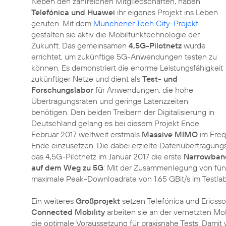
Neben den zahlreichen Mitgliedschaften, haben
Telefónica und Huawei
ihr eigenes Projekt ins Leben
gerufen. Mit dem
Münchener Tech City-Projekt
gestalten sie aktiv die Mobilfunktechnologie der
Zukunft. Das gemeinsamen
4,5G-Pilotnetz
wurde
errichtet, um zukünftige 5G-Anwendungen testen zu
können. Es demonstriert die enorme Leistungsfähigkeit
zukünftiger Netze und dient als
Test- und
Forschungslabor
für Anwendungen, die hohe
Übertragungsraten und geringe Latenzzeiten
benötigen. Den beiden Treibern der Digitalisierung in
Deutschland gelang es bei diesem Projekt Ende
Februar 2017 weltweit erstmals
Massive MIMO
im Freq
Ende einzusetzen. Die dabei erzielte Datenübertragun
das 4,5G-Pilotnetz im Januar 2017 die erste
Narrowban
auf dem Weg zu 5G
: Mit der Zusammenlegung von fün
maximale Peak-Downloadrate von 1,65 GBit/s im Testlabor
Ein weiteres
Großprojekt
setzen Telefónica und Erics
Connected Mobility
arbeiten sie an der vernetzten M
die optimale Voraussetzung für praxisnahe Tests. Damit 