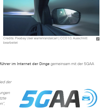
Credits: Pixabay User warrenrandalcarr
|
CC0 1.0, Ausschnitt
bearbeitet
ührer im Internet der Dinge
gemeinsam mit der 5GAA
ied der
sungen
tzte
n“,