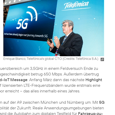
Enrique Blanco, Telefónica's global CTO (
Credits: Telefónica S.A.
)
uenzbereich um 3,5GHz in einem Feldversuch Ende zu
gsgeschwindigkeit betrug 650 Mbps. Außerdem übertrug
d-IoT Message
. Anfang März dann das nächste
Highlight
f lizensierten LTE-Frequenzbändern wurde erstmals eine
 erreicht – das alles innerhalb eines Jahres.
son auf der A9 zwischen München und Nürnberg um. Mit
5G
obilität der Zukunft. Reale Anwendungsumgebungen bieten
wird die Autobahn zum digitalen Testfeld für
Fahrzeug-zu-