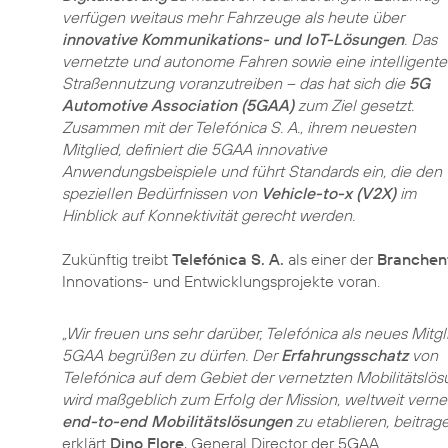
verfügen weitaus mehr Fahrzeuge als heute über
innovative Kommunikations- und IoT-Lösungen
. Das
vernetzte und autonome Fahren sowie eine intelligente
Straßennutzung voranzutreiben – das hat sich die
5G
Automotive Association (5GAA)
zum Ziel gesetzt.
Zusammen mit der Telefónica S. A., ihrem neuesten
Mitglied, definiert die 5GAA innovative
Anwendungsbeispiele und führt Standards ein, die den
speziellen Bedürfnissen von
Vehicle-to-x (V2X)
im
Hinblick auf Konnektivität gerecht werden.
Zukünftig treibt
Telefónica S. A.
als einer der
Branchenf
Innovations- und Entwicklungsprojekte voran.
„Wir freuen uns sehr darüber, Telefónica als neues Mitgl
5GAA begrüßen zu dürfen. Der
Erfahrungsschatz
von
Telefónica auf dem Gebiet der vernetzten Mobilitätslö
wird maßgeblich zum Erfolg der Mission, weltweit verne
end-to-end Mobilitätslösungen
zu etablieren, beitrage
erklärt
Dino Flore
, General Director der 5GAA.