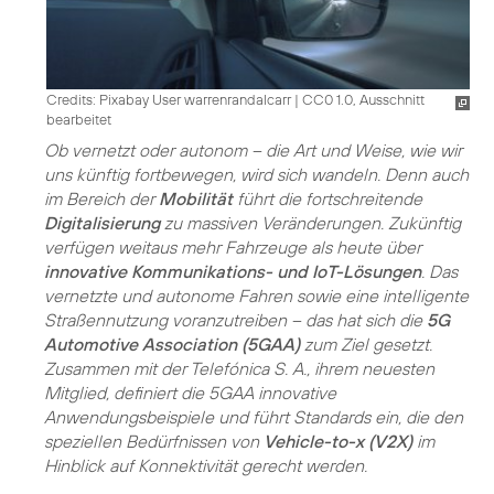
Credits: Pixabay User warrenrandalcarr
|
CC0 1.0, Ausschnitt
bearbeitet
Ob vernetzt oder autonom – die Art und Weise, wie wir
uns künftig fortbewegen, wird sich wandeln. Denn auch
im Bereich der
Mobilität
führt die fortschreitende
Digitalisierung
zu massiven Veränderungen. Zukünftig
verfügen weitaus mehr Fahrzeuge als heute über
innovative Kommunikations- und IoT-Lösungen
. Das
vernetzte und autonome Fahren sowie eine intelligente
Straßennutzung voranzutreiben – das hat sich die
5G
Automotive Association (5GAA)
zum Ziel gesetzt.
Zusammen mit der Telefónica S. A., ihrem neuesten
Mitglied, definiert die 5GAA innovative
Anwendungsbeispiele und führt Standards ein, die den
speziellen Bedürfnissen von
Vehicle-to-x (V2X)
im
Hinblick auf Konnektivität gerecht werden.