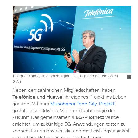
Enrique Blanco, Telefónica's global CTO (
Credits: Telefónica
S.A.
)
Neben den zahlreichen Mitgliedschaften, haben
Telefónica und Huawei
ihr eigenes Projekt ins Leben
gerufen. Mit dem
Münchener Tech City-Projekt
gestalten sie aktiv die Mobilfunktechnologie der
Zukunft. Das gemeinsamen
4,5G-Pilotnetz
wurde
errichtet, um zukünftige 5G-Anwendungen testen zu
können. Es demonstriert die enorme Leistungsfähigkeit
zukünftiger Netze und dient als
Test- und