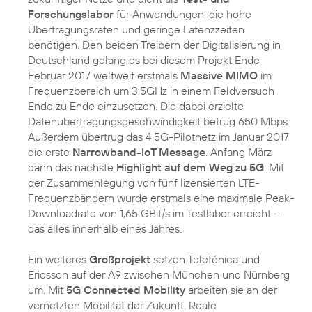
Forschungslabor
für Anwendungen, die hohe
Übertragungsraten und geringe Latenzzeiten
benötigen. Den beiden Treibern der Digitalisierung in
Deutschland gelang es bei diesem Projekt Ende
Februar 2017 weltweit erstmals
Massive MIMO
im
Frequenzbereich um 3,5GHz in einem Feldversuch
Ende zu Ende einzusetzen. Die dabei erzielte
Datenübertragungsgeschwindigkeit betrug 650 Mbps.
Außerdem übertrug das 4,5G-Pilotnetz im Januar 2017
die erste
Narrowband-IoT Message
. Anfang März
dann das nächste
Highlight auf dem Weg zu 5G
: Mit
der Zusammenlegung von fünf lizensierten LTE-
Frequenzbändern wurde erstmals eine maximale Peak-
Downloadrate von 1,65 GBit/s im Testlabor erreicht –
das alles innerhalb eines Jahres.
Ein weiteres
Großprojekt
setzen Telefónica und
Ericsson auf der A9 zwischen München und Nürnberg
um. Mit
5G Connected Mobility
arbeiten sie an der
vernetzten Mobilität der Zukunft. Reale