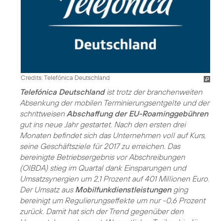
Credits: Telefónica Deutschland
Telefónica Deutschland
ist trotz der branchenweiten
Absenkung der mobilen Terminierungsentgelte und der
schrittweisen
Abschaffung der EU-Roaminggebühren
gut ins neue Jahr gestartet. Nach den ersten drei
Monaten befindet sich das Unternehmen voll auf Kurs,
seine Geschäftsziele für 2017 zu erreichen. Das
bereinigte Betriebsergebnis vor Abschreibungen
(OIBDA) stieg im Quartal dank Einsparungen und
Umsatzsynergien um 2,1 Prozent auf 401 Millionen Euro.
Der Umsatz aus
Mobilfunkdienstleistungen
ging
bereinigt um Regulierungseffekte um nur -0,6 Prozent
zurück. Damit hat sich der Trend gegenüber den