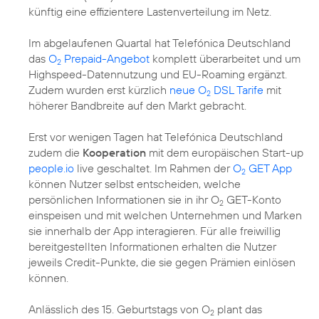
künftig eine effizientere Lastenverteilung im Netz.
Im abgelaufenen Quartal hat Telefónica Deutschland
das
O
Prepaid-Angebot
komplett überarbeitet und um
2
Highspeed-Datennutzung und EU-Roaming ergänzt.
Zudem wurden erst kürzlich
neue O
DSL Tarife
mit
2
höherer Bandbreite auf den Markt gebracht.
Erst vor wenigen Tagen hat Telefónica Deutschland
zudem die
Kooperation
mit dem europäischen Start-up
people.io
live geschaltet. Im Rahmen der
O
GET App
2
können Nutzer selbst entscheiden, welche
persönlichen Informationen sie in ihr O
GET-Konto
2
einspeisen und mit welchen Unternehmen und Marken
sie innerhalb der App interagieren. Für alle freiwillig
bereitgestellten Informationen erhalten die Nutzer
jeweils Credit-Punkte, die sie gegen Prämien einlösen
können.
Anlässlich des 15. Geburtstags von O
plant das
2