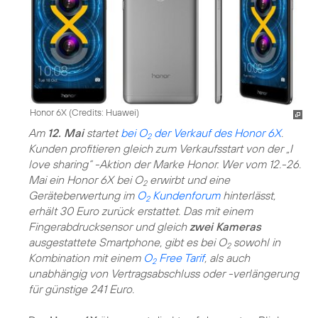
Honor 6X (
Credits: Huawei
)
Am
12. Mai
startet
bei O
der Verkauf des Honor 6X
.
2
Kunden profitieren gleich zum Verkaufsstart von der „I
love sharing“ -Aktion der Marke Honor. Wer vom 12.-26.
Mai ein Honor 6X bei O
erwirbt und eine
2
Geräteberwertung im
O
Kundenforum
hinterlässt,
2
erhält 30 Euro zurück erstattet. Das mit einem
Fingerabdrucksensor und gleich
zwei Kameras
ausgestattete Smartphone, gibt es bei O
sowohl in
2
Kombination mit einem
O
Free Tarif
, als auch
2
unabhängig von Vertragsabschluss oder -verlängerung
für günstige 241 Euro.