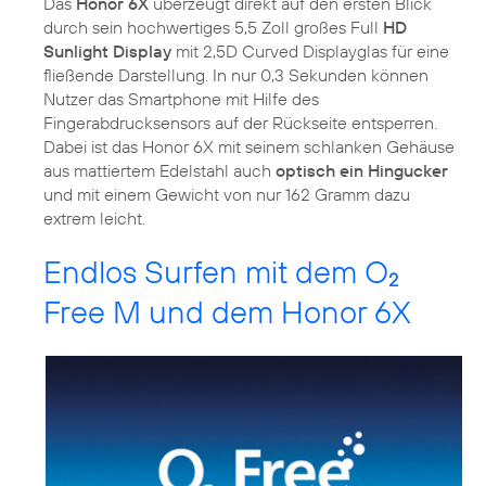
Das
Honor 6X
überzeugt direkt auf den ersten Blick
durch sein hochwertiges 5,5 Zoll großes Full
HD
Sunlight Display
mit 2,5D Curved Displayglas für eine
fließende Darstellung. In nur 0,3 Sekunden können
Nutzer das Smartphone mit Hilfe des
Fingerabdrucksensors auf der Rückseite entsperren.
Dabei ist das Honor 6X mit seinem schlanken Gehäuse
aus mattiertem Edelstahl auch
optisch ein Hingucker
und mit einem Gewicht von nur 162 Gramm dazu
extrem leicht.
Endlos Surfen mit dem O
2
Free M und dem Honor 6X