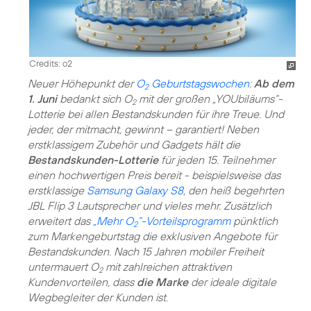
Credits: o2
Neuer Höhepunkt der
O
Geburtstagswochen
:
Ab dem
2
1. Juni
bedankt sich O
mit der großen „YOUbiläums“-
2
Lotterie bei allen Bestandskunden für ihre Treue. Und
jeder, der mitmacht, gewinnt – garantiert! Neben
erstklassigem Zubehör und Gadgets hält die
Bestandskunden-Lotterie
für jeden 15. Teilnehmer
einen hochwertigen Preis bereit - beispielsweise das
erstklassige
Samsung Galaxy S8
, den heiß begehrten
JBL Flip 3 Lautsprecher und vieles mehr. Zusätzlich
erweitert das
„Mehr O
“-Vorteilsprogramm
pünktlich
2
zum Markengeburtstag die exklusiven Angebote für
Bestandskunden. Nach 15 Jahren mobiler Freiheit
untermauert O
mit zahlreichen attraktiven
2
Kundenvorteilen, dass
die Marke
der ideale digitale
Wegbegleiter der Kunden ist.