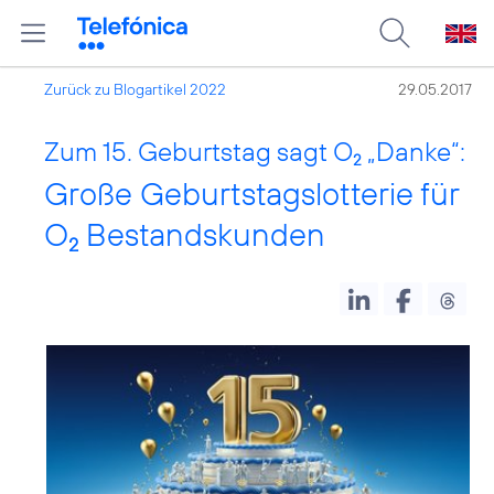
Zurück zu Blogartikel 2022
29.05.2017
Zum 15. Geburtstag sagt O
„Danke“:
2
Große Geburtstagslotterie für
O
Bestandskunden
2