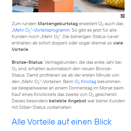
Zum runden
Markengeburtstag
erweitert O
auch das
2
„Mehr O
“-Vorteilsprogramm
. So gibt es jetzt für alle
2
Kunden noch „Mehr O
“. Die bisherigen Status-Level
2
enthalten ab sofort doppelt oder sogar dreimal so
viele
Vorteile
.
Bronze-Status:
Vertragskunden, die das erste Jahr bei
O
sind, erhalten automatisch den neuen Bronze-
2
Status. Damit profitieren sie ab der ersten Minute von
den „Mehr O
“-Vorteilen. Beim
O
Kinotag
bekommen
2
2
sie beispielsweise an einem Donnerstag im Monat beim
Kauf eines Kinotickets das zweite von O
geschenkt.
2
Dieses besonders
beliebte Angebot
war bisher Kunden
mit Silber-Status vorbehalten.
Alle Vorteile auf einen Blick