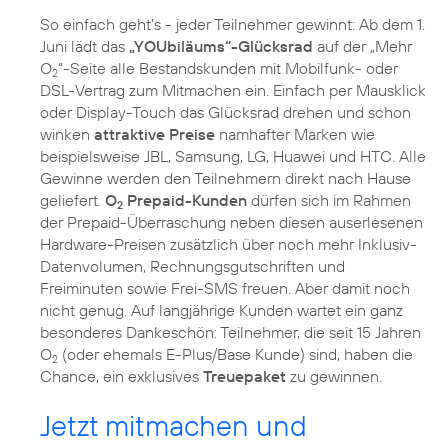
So einfach geht’s - jeder Teilnehmer gewinnt: Ab dem 1.
Juni lädt das
„YOUbiläums“-Glücksrad
auf der „Mehr
O
“-Seite alle Bestandskunden mit Mobilfunk- oder
2
DSL-Vertrag zum Mitmachen ein. Einfach per Mausklick
oder Display-Touch das Glücksrad drehen und schon
winken
attraktive Preise
namhafter Marken wie
beispielsweise JBL, Samsung, LG, Huawei und HTC. Alle
Gewinne werden den Teilnehmern direkt nach Hause
geliefert.
O
Prepaid-Kunden
dürfen sich im Rahmen
2
der Prepaid-Überraschung neben diesen auserlesenen
Hardware-Preisen zusätzlich über noch mehr Inklusiv-
Datenvolumen, Rechnungsgutschriften und
Freiminuten sowie Frei-SMS freuen. Aber damit noch
nicht genug. Auf langjährige Kunden wartet ein ganz
besonderes Dankeschön: Teilnehmer, die seit 15 Jahren
O
(oder ehemals E-Plus/Base Kunde) sind, haben die
2
Chance, ein exklusives
Treuepaket
zu gewinnen.
Jetzt mitmachen und