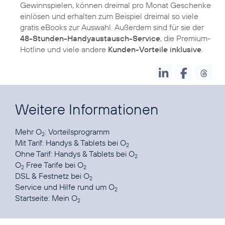
Gewinnspielen, können dreimal pro Monat Geschenke
einlösen und erhalten zum Beispiel dreimal so viele
gratis eBooks zur Auswahl. Außerdem sind für sie der
48-Stunden-Handyaustausch-Service
, die Premium-
Hotline und viele andere
Kunden-Vorteile inklusive
.
Weitere Informationen
Mehr O
:
Vorteilsprogramm
2
Mit Tarif:
Handys & Tablets bei O
2
Ohne Tarif:
Handys & Tablets bei O
2
O
Free Tarife
bei O
2
2
DSL & Festnetz
bei O
2
Service und Hilfe
rund um O
2
Startseite:
Mein O
2