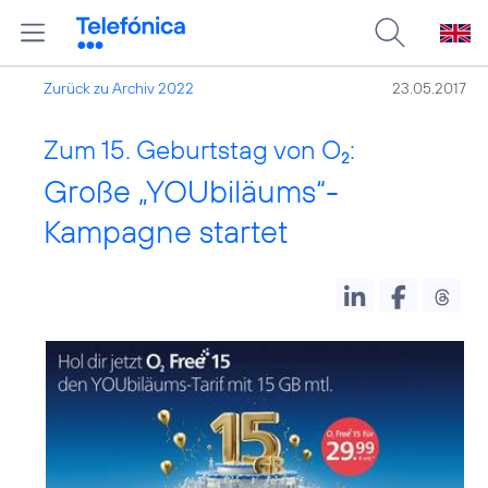
Zurück zu Archiv 2022
23.05.2017
Zum 15. Geburtstag von O
:
2
Große „YOUbiläums“-
Kampagne startet