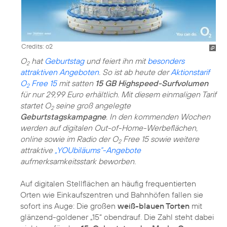
Credits: o2
O
hat
Geburtstag
und feiert ihn mit
besonders
2
attraktiven Angeboten
. So ist ab heute der
Aktionstarif
O
Free 15
mit satten
15 GB Highspeed-Surfvolumen
2
für nur 29,99 Euro erhältlich. Mit diesem einmaligen Tarif
startet O
seine groß angelegte
2
Geburtstagskampagne
. In den kommenden Wochen
werden auf digitalen Out-of-Home-Werbeflächen,
online sowie im Radio der O
Free 15 sowie weitere
2
attraktive
„YOUbiläums“-Angebote
aufmerksamkeitsstark beworben.
Auf digitalen Stellflächen an häufig frequentierten
Orten wie Einkaufszentren und Bahnhöfen fallen sie
sofort ins Auge: Die großen
weiß-blauen Torten
mit
glänzend-goldener „15“ obendrauf. Die Zahl steht dabei