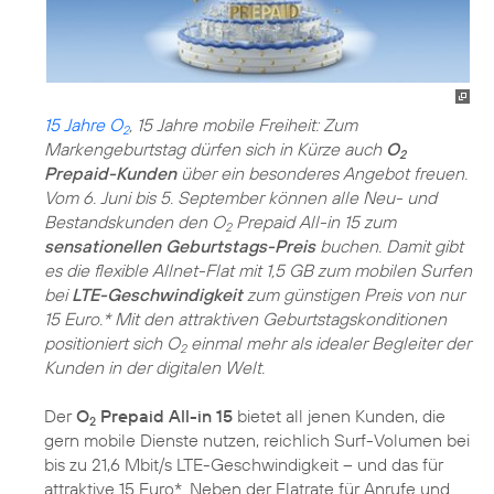
15 Jahre O
, 15 Jahre mobile Freiheit: Zum
2
Markengeburtstag dürfen sich in Kürze auch
O
2
Prepaid-Kunden
über ein besonderes Angebot freuen.
Vom 6. Juni bis 5. September können alle Neu- und
Bestandskunden den O
Prepaid All-in 15 zum
2
sensationellen Geburtstags-Preis
buchen. Damit gibt
es die flexible Allnet-Flat mit 1,5 GB zum mobilen Surfen
bei
LTE-Geschwindigkeit
zum günstigen Preis von nur
15 Euro.* Mit den attraktiven Geburtstagskonditionen
positioniert sich O
einmal mehr als idealer Begleiter der
2
Kunden in der digitalen Welt.
Der
O
Prepaid All-in 15
bietet all jenen Kunden, die
2
gern mobile Dienste nutzen, reichlich Surf-Volumen bei
bis zu 21,6 Mbit/s LTE-Geschwindigkeit – und das für
attraktive 15 Euro*. Neben der Flatrate für Anrufe und