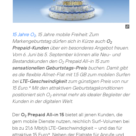
15 Jahre O
, 15 Jahre mobile Freiheit: Zum
2
Markengeburtstag dürfen sich in Kürze auch
O
2
Prepaid-Kunden
über ein besonderes Angebot freuen.
Vom 6. Juni bis 5. September können alle Neu- und
Bestandskunden den O
Prepaid All-in 15 zum
2
sensationellen Geburtstags-Preis
buchen. Damit gibt
es die flexible Allnet-Flat mit 1,5 GB zum mobilen Surfen
bei
LTE-Geschwindigkeit
zum günstigen Preis von nur
15 Euro.* Mit den attraktiven Geburtstagskonditionen
positioniert sich O
einmal mehr als idealer Begleiter der
2
Kunden in der digitalen Welt.
Der
O
Prepaid All-in 15
bietet all jenen Kunden, die
2
gern mobile Dienste nutzen, reichlich Surf-Volumen bei
bis zu 21,6 Mbit/s LTE-Geschwindigkeit – und das für
attraktive 15 Euro*. Neben der Flatrate für Anrufe und