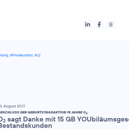
eilung
,
#Privatkunden
,
#o2
3. August 2017
BSCHLUSS DER GEBURTSTAGSAKTION 15 JAHRE O
:
2
O
sagt Danke mit 15 GB YOUbiläumsges
2
Bestandskunden