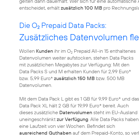
gelten dann dauerhaft. Wer sich für eine automatisch
entscheidet, erhält
zusätzlich 100 MB
pro Rechnungsla
Die O
Prepaid Data Packs:
2
Zusätzliches Datenvolumen fl
Wollen
Kunden
ihr im O
Prepaid All-in 15 enthaltenes
2
Datenvolumen weiter aufstocken, stehen Data Packs
mit zusätzlichen Megabytes zur Verfügung: Mit den
Data Packs S und M erhalten Kunden für 2,99 Euro*
bzw. 5,99 Euro*
zusätzlich 150 MB
bzw. 500 MB
Datenvolumen.
Mit dem Data Pack L gibt es 1 GB für 9,99 Euro* und das
Data Pack XL hält 2 GB für 19,99 Euro* bereit. Auch
dieses zusätzliche
Datenvolumen
steht im EU-Ausland
uneingeschränkt
zur Verfügung
. Alle Data Packs haben
eine Laufzeit von vier Wochen. Befindet sich
ausreichend Guthaben
auf dem Prepaid-Konto, so verl