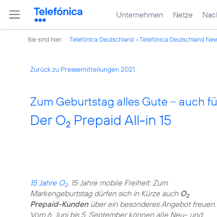
Unternehmen
Netze
Nach
Sie sind hier:
Telefónica Deutschland
Telefónica Deutschland Ne
Zurück zu Pressemitteilungen 2021
Zum Geburtstag alles Gute – auch f
Der O
Prepaid All-in 15
2
15 Jahre O
, 15 Jahre mobile Freiheit: Zum
2
Markengeburtstag dürfen sich in Kürze auch
O
2
Prepaid-Kunden
über ein besonderes Angebot freuen.
Vom 6. Juni bis 5. September können alle Neu- und