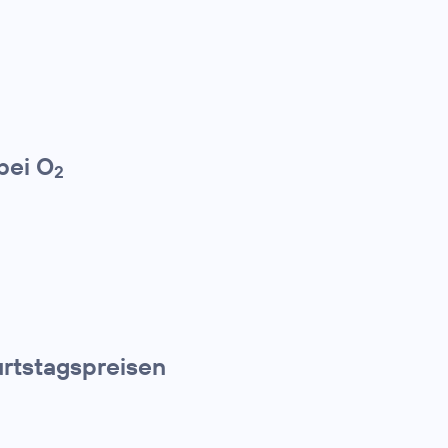
bei O
2
rtstagspreisen