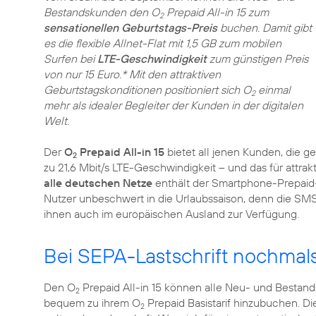
Bestandskunden den O
Prepaid All-in 15 zum
2
sensationellen Geburtstags-Preis
buchen. Damit gibt
es die flexible Allnet-Flat mit 1,5 GB zum mobilen
Surfen bei
LTE-Geschwindigkeit
zum günstigen Preis
von nur 15 Euro.* Mit den attraktiven
Geburtstagskonditionen positioniert sich O
einmal
2
mehr als idealer Begleiter der Kunden in der digitalen
Welt.
Der
O
Prepaid All-in 15
bietet all jenen Kunden, die g
2
zu 21,6 Mbit/s LTE-Geschwindigkeit – und das für attra
alle deutschen Netze
enthält der Smartphone-Prepaid
Nutzer unbeschwert in die Urlaubssaison, denn die SM
ihnen auch im europäischen Ausland zur Verfügung.
Bei SEPA-Lastschrift nochma
Den O
Prepaid All-in 15 können alle Neu- und Besta
2
bequem zu ihrem O
Prepaid Basistarif hinzubuchen. Di
2