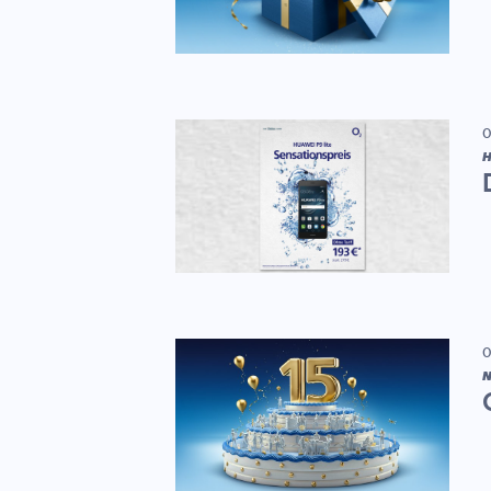
0
H
0
N