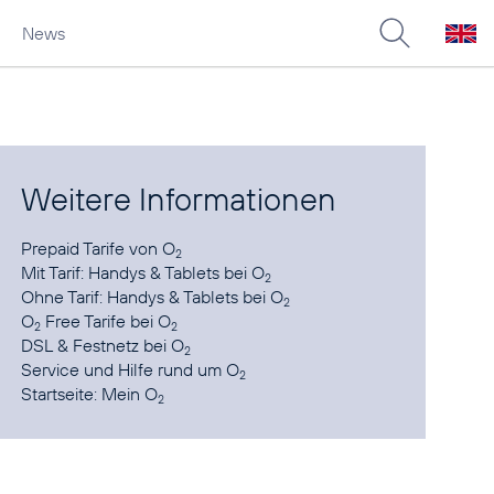
News
Weitere Informationen
Prepaid Tarife
von O
2
Mit Tarif:
Handys & Tablets bei O
2
Ohne Tarif:
Handys & Tablets bei O
2
O
Free Tarife
bei O
2
2
DSL & Festnetz
bei O
2
Service und Hilfe
rund um O
2
Startseite:
Mein O
2