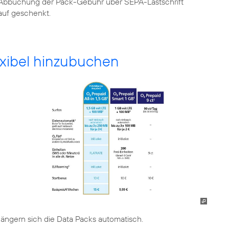
e Abbuchung der Pack-Gebühr über SEPA-Lastschrift
uf geschenkt.
exibel hinzubuchen
ängern sich die Data Packs automatisch.