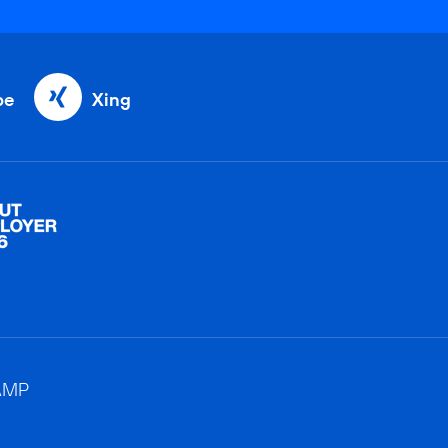
be
Xing
AMP