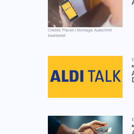
Credits: Placeit
|
Montage, Ausschnitt
bearbeitet
1
M
1
M