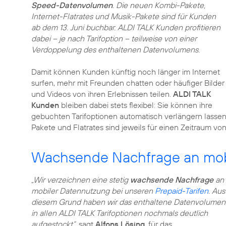
Speed-Datenvolumen
. Die neuen Kombi-Pakete,
Internet-Flatrates und Musik-Pakete sind für Kunden
ab dem 13. Juni buchbar. ALDI TALK Kunden profitieren
dabei – je nach Tarifoption – teilweise von einer
Verdoppelung des enthaltenen Datenvolumens.
Damit können Kunden künftig noch länger im Internet
surfen, mehr mit Freunden chatten oder häufiger Bilder
und Videos von ihren Erlebnissen teilen.
ALDI TALK
Kunden
bleiben dabei stets flexibel: Sie können ihre
gebuchten Tarifoptionen automatisch verlängern lassen
Pakete und Flatrates sind jeweils für einen Zeitraum vo
Wachsende Nachfrage an mob
„Wir verzeichnen eine stetig
wachsende Nachfrage
an
mobiler Datennutzung bei unseren
Prepaid-Tarifen
. Aus
diesem Grund haben wir das enthaltene Datenvolumen
in allen ALDI TALK Tarifoptionen nochmals deutlich
aufgestockt“
, sagt
Alfons Lösing
, für das