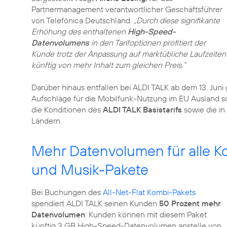
Partnermanagement verantwortlicher Geschäftsführer
von Telefónica Deutschland.
„Durch diese signifikante
Erhöhung des enthaltenen
High-Speed-
Datenvolumens
in den Tarifoptionen profitiert der
Kunde trotz der Anpassung auf marktübliche Laufzeiten
künftig von mehr Inhalt zum gleichen Preis.“
Darüber hinaus entfallen bei ALDI TALK ab dem 13. Jun
Aufschläge für die Mobilfunk-Nutzung im EU Ausland so
die Konditionen des
ALDI TALK Basistarifs
sowie die in
Ländern.
Mehr Datenvolumen für alle Ko
und Musik-Pakete
Bei Buchungen des
All-Net-Flat Kombi-Pakets
spendiert ALDI TALK seinen Kunden
50 Prozent mehr
Datenvolumen
: Kunden können mit diesem Paket
künftig 3 GB High-Speed-Datenvolumen anstelle von