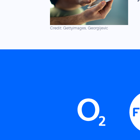
Credit: Gettyimages, Georgijevic