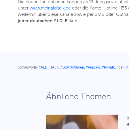
Die neuen Tarifoptionen können ab 13. Juni ganz einfac
unter
www.meinalditalk.de
oder die Konto-Hotline 1155
weiterhin über diese Kanäle sowie per SMS oder Gut
jeder deutschen ALDI Filiale
.
Schlagworte:
#ALDI_TALK
,
#B2P
,
#Marken
,
#Prepaid
,
#Privatkunden
,
#
Ähnliche Themen:
0
A