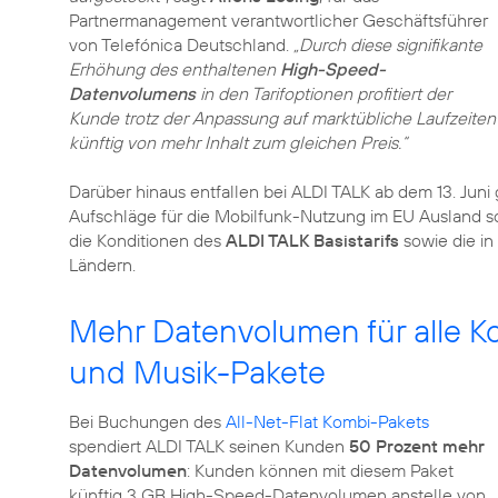
Partnermanagement verantwortlicher Geschäftsführer
von Telefónica Deutschland.
„Durch diese signifikante
Erhöhung des enthaltenen
High-Speed-
Datenvolumens
in den Tarifoptionen profitiert der
Kunde trotz der Anpassung auf marktübliche Laufzeiten
künftig von mehr Inhalt zum gleichen Preis.“
Darüber hinaus entfallen bei ALDI TALK ab dem 13. Jun
Aufschläge für die Mobilfunk-Nutzung im EU Ausland so
die Konditionen des
ALDI TALK Basistarifs
sowie die in
Ländern.
Mehr Datenvolumen für alle Ko
und Musik-Pakete
Bei Buchungen des
All-Net-Flat Kombi-Pakets
spendiert ALDI TALK seinen Kunden
50 Prozent mehr
Datenvolumen
: Kunden können mit diesem Paket
künftig 3 GB High-Speed-Datenvolumen anstelle von