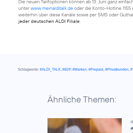
Die neuen Tarifoptionen können ab 13. Juni ganz einfac
unter
www.meinalditalk.de
oder die Konto-Hotline 1155
weiterhin über diese Kanäle sowie per SMS oder Gut
jeder deutschen ALDI Filiale
.
Schlagworte:
#ALDI_TALK
,
#B2P
,
#Marken
,
#Prepaid
,
#Privatkunden
,
#
Ähnliche Themen:
0
A