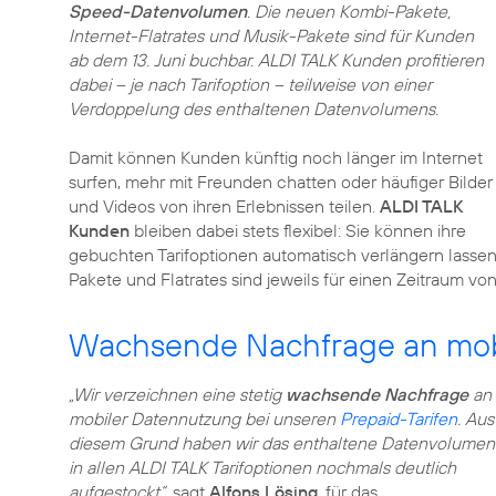
Speed-Datenvolumen
. Die neuen Kombi-Pakete,
Internet-Flatrates und Musik-Pakete sind für Kunden
ab dem 13. Juni buchbar. ALDI TALK Kunden profitieren
dabei – je nach Tarifoption – teilweise von einer
Verdoppelung des enthaltenen Datenvolumens.
Damit können Kunden künftig noch länger im Internet
surfen, mehr mit Freunden chatten oder häufiger Bilder
und Videos von ihren Erlebnissen teilen.
ALDI TALK
Kunden
bleiben dabei stets flexibel: Sie können ihre
gebuchten Tarifoptionen automatisch verlängern lassen
Pakete und Flatrates sind jeweils für einen Zeitraum vo
Wachsende Nachfrage an mob
„Wir verzeichnen eine stetig
wachsende Nachfrage
an
mobiler Datennutzung bei unseren
Prepaid-Tarifen
. Aus
diesem Grund haben wir das enthaltene Datenvolumen
in allen ALDI TALK Tarifoptionen nochmals deutlich
aufgestockt“
, sagt
Alfons Lösing
, für das