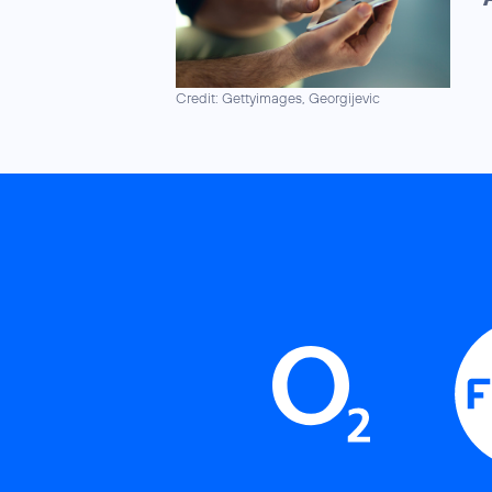
Credit: Gettyimages, Georgijevic