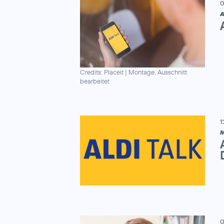
0
A
Credits: Placeit
|
Montage, Ausschnitt
bearbeitet
1
M
0