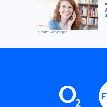
D
Credits: Gettyimages