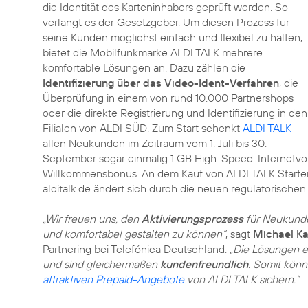
die Identität des Karteninhabers geprüft werden. So
verlangt es der Gesetzgeber. Um diesen Prozess für
seine Kunden möglichst einfach und flexibel zu halten,
bietet die Mobilfunkmarke ALDI TALK mehrere
komfortable Lösungen an. Dazu zählen die
Identifizierung über das Video-Ident-Verfahren
, die
Überprüfung in einem von rund 10.000 Partnershops
oder die direkte Registrierung und Identifizierung in den
Filialen von ALDI SÜD. Zum Start schenkt
ALDI TALK
allen Neukunden im Zeitraum vom 1. Juli bis 30.
September sogar einmalig 1 GB High-Speed-Internetvo
Willkommensbonus. An dem Kauf von ALDI TALK Starter-
alditalk.de ändert sich durch die neuen regulatorischen
„Wir freuen uns, den
Aktivierungsprozess
für Neukunde
und komfortabel gestalten zu können“
, sagt
Michael K
Partnering bei Telefónica Deutschland.
„Die Lösungen 
und sind gleichermaßen
kundenfreundlich
. Somit kön
attraktiven Prepaid-Angebote
von ALDI TALK sichern.“