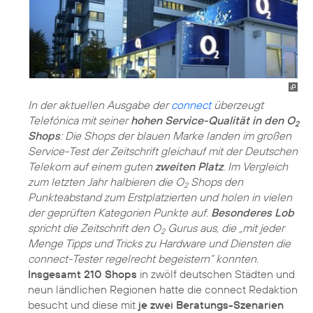
In der aktuellen Ausgabe der
connect
überzeugt
Telefónica mit seiner
hohen Service-Qualität in den O
2
Shops
: Die Shops der blauen Marke landen im großen
Service-Test der Zeitschrift gleichauf mit der Deutschen
Telekom auf einem guten
zweiten Platz
. Im Vergleich
zum letzten Jahr halbieren die O
Shops den
2
Punkteabstand zum Erstplatzierten und holen in vielen
der geprüften Kategorien Punkte auf.
Besonderes Lob
spricht die Zeitschrift den O
Gurus aus, die „mit jeder
2
Menge Tipps und Tricks zu Hardware und Diensten die
connect-Tester regelrecht begeistern“ konnten.
Insgesamt 210 Shops
in zwölf deutschen Städten und
neun ländlichen Regionen hatte die connect Redaktion
besucht und diese mit
je zwei Beratungs-Szenarien