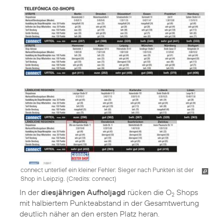
connect unterlief ein kleiner Fehler: Sieger nach Punkten ist der
Shop in Leipzig. (
Credits: connect
)
In der
diesjährigen Aufholjagd
rücken die O
Shops
2
mit halbiertem Punkteabstand in der Gesamtwertung
deutlich näher an den ersten Platz heran.