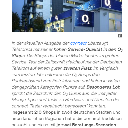
In der aktuellen Ausgabe der
connect
überzeugt
Telefónica mit seiner
hohen Service-Qualität in den O
2
Shops
: Die Shops der blauen Marke landen im großen
Service-Test der Zeitschrift gleichauf mit der Deutschen
Telekom auf einem guten
zweiten Platz
. Im Vergleich
zum letzten Jahr halbieren die O
Shops den
2
Punkteabstand zum Erstplatzierten und holen in vielen
der geprüften Kategorien Punkte auf.
Besonderes Lob
spricht die Zeitschrift den O
Gurus aus, die „mit jeder
2
Menge Tipps und Tricks zu Hardware und Diensten die
connect-Tester regelrecht begeistern“ konnten.
Insgesamt 210 Shops
in zwölf deutschen Städten und
neun ländlichen Regionen hatte die connect Redaktion
besucht und diese mit
je zwei Beratungs-Szenarien