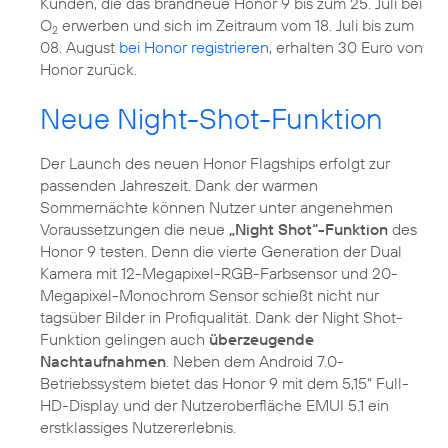
Kunden, die das brandneue Honor 9 bis zum 25. Juli bei
O
erwerben und sich im Zeitraum vom 18. Juli bis zum
2
08. August
bei Honor registrieren
, erhalten 30 Euro von
Honor zurück.
Neue Night-Shot-Funktion
Der Launch des neuen Honor Flagships erfolgt zur
passenden Jahreszeit. Dank der warmen
Sommernächte können Nutzer unter angenehmen
Voraussetzungen die neue
„Night Shot“-Funktion
des
Honor 9 testen. Denn die vierte Generation der Dual
Kamera mit 12-Megapixel-RGB-Farbsensor und 20-
Megapixel-Monochrom Sensor schießt nicht nur
tagsüber Bilder in Profiqualität. Dank der Night Shot-
Funktion gelingen auch
überzeugende
Nachtaufnahmen
. Neben dem Android 7.0-
Betriebssystem bietet das Honor 9 mit dem 5,15“ Full-
HD-Display und der Nutzeroberfläche EMUI 5.1 ein
erstklassiges Nutzererlebnis.