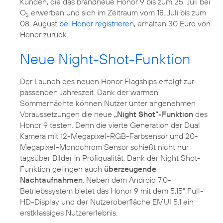
Kunden, die das brandneue Honor 9 bis zum 25. Juli bei
O
erwerben und sich im Zeitraum vom 18. Juli bis zum
2
08. August
bei Honor registrieren
, erhalten 30 Euro von
Honor zurück.
Neue Night-Shot-Funktion
Der Launch des neuen Honor Flagships erfolgt zur
passenden Jahreszeit. Dank der warmen
Sommernächte können Nutzer unter angenehmen
Voraussetzungen die neue
„Night Shot“-Funktion
des
Honor 9 testen. Denn die vierte Generation der Dual
Kamera mit 12-Megapixel-RGB-Farbsensor und 20-
Megapixel-Monochrom Sensor schießt nicht nur
tagsüber Bilder in Profiqualität. Dank der Night Shot-
Funktion gelingen auch
überzeugende
Nachtaufnahmen
. Neben dem Android 7.0-
Betriebssystem bietet das Honor 9 mit dem 5,15“ Full-
HD-Display und der Nutzeroberfläche EMUI 5.1 ein
erstklassiges Nutzererlebnis.