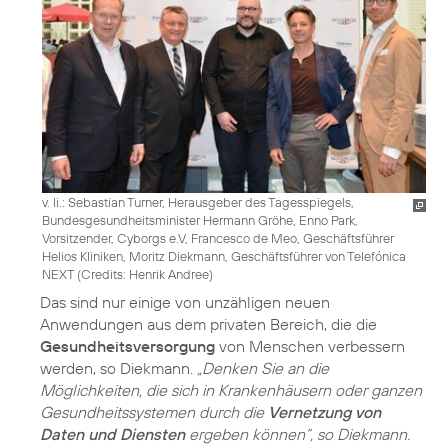
v. li.: Sebastian Turner, Herausgeber des Tagesspiegels,
Bundesgesundheitsminister Hermann Gröhe, Enno Park,
Vorsitzender, Cyborgs e.V, Francesco de Meo, Geschäftsführer
Helios Kliniken, Moritz Diekmann, Geschäftsführer von Telefónica
NEXT (
Credits: Henrik Andree
)
Das sind nur einige von unzähligen neuen
Anwendungen aus dem privaten Bereich, die die
Gesundheitsversorgung
von Menschen verbessern
werden, so Diekmann.
„Denken Sie an die
Möglichkeiten, die sich in Krankenhäusern oder ganzen
Gesundheitssystemen durch die
Vernetzung von
Daten und Diensten
ergeben können“, so Diekmann.