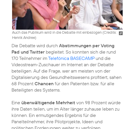
Auch das Publikum wird in die Debatte mit einbezogen (
Credits:
Henrik Andree
)
Die Debatte wird durch
Abstimmungen per Voting
Pad und Twitter
begleitet. So konnten sich die rund
170 Teilnehmer im
Telefónica BASECAMP
und die
Videostream-Zuschauer im Internet an der Debatte
beteiligen. Auf die Frage, wer am meisten von der
Digitalisierung des Gesundheitswesens profitiert, sahen
68 Prozent
Chancen
für den Patienten bzw. für alle
Beteiligten des Systems.
Eine
überwältigende Mehrheit
von 98 Prozent würde
ihre Daten teilen, um im Alter länger zuhause leben zu
können. Ein ermutigendes Ergebnis für die
Panelteilnehmer, ihre Pilotprojekte, Ideen und
politischen Forderungen weiter zu verfolgen.