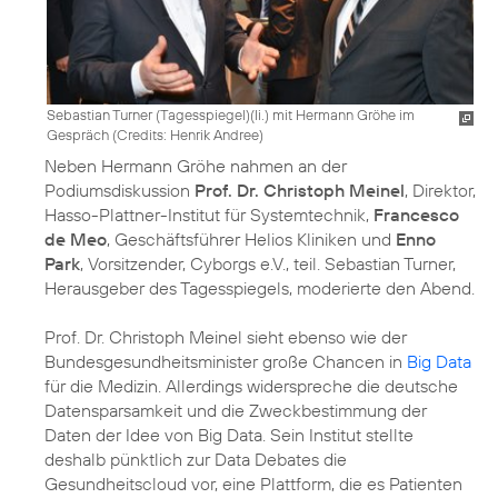
Sebastian Turner (Tagesspiegel)(li.) mit Hermann Gröhe im
Gespräch (
Credits: Henrik Andree
)
Neben Hermann Gröhe nahmen an der
Podiumsdiskussion
Prof. Dr. Christoph Meinel
, Direktor,
Hasso-Plattner-Institut für Systemtechnik,
Francesco
de Meo
, Geschäftsführer Helios Kliniken und
Enno
Park
, Vorsitzender, Cyborgs e.V., teil. Sebastian Turner,
Herausgeber des Tagesspiegels, moderierte den Abend.
Prof. Dr. Christoph Meinel sieht ebenso wie der
Bundesgesundheitsminister große Chancen in
Big Data
für die Medizin. Allerdings widerspreche die deutsche
Datensparsamkeit und die Zweckbestimmung der
Daten der Idee von Big Data. Sein Institut stellte
deshalb pünktlich zur Data Debates die
Gesundheitscloud vor, eine Plattform, die es Patienten