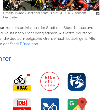
Credits: Pixabay User chezbeate
|
Foto: CC0 1.0, Ausschnitt
bearbeitet
our
zum ersten Mal aus der Stadt des Starts heraus und
und Neuss nach Mönchengladbach. Als letzte deutsche
er die deutsch-belgische Grenze nach Lüttich geht. Alle
e der Stadt
Düsseldorf
.
hrer