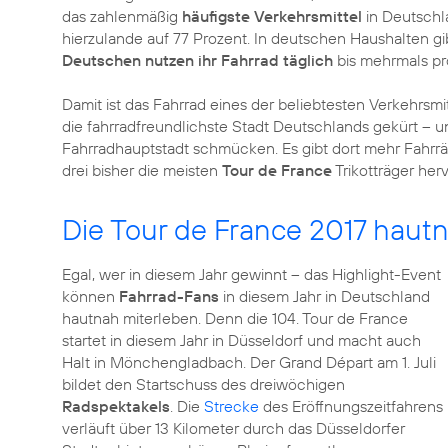
das zahlenmäßig
häufigste Verkehrsmittel
in Deutschl
hierzulande auf 77 Prozent. In deutschen Haushalten gib
Deutschen nutzen ihr Fahrrad täglich
bis mehrmals p
Damit ist das Fahrrad eines der beliebtesten Verkehrsmi
die fahrradfreundlichste Stadt Deutschlands gekürt – u
Fahrradhauptstadt schmücken. Es gibt dort mehr Fahrrä
drei bisher die meisten
Tour de France
Trikotträger herv
Die Tour de France 2017 haut
Egal, wer in diesem Jahr gewinnt – das Highlight-Event
können
Fahrrad-Fans
in diesem Jahr in Deutschland
hautnah miterleben. Denn die 104. Tour de France
startet in diesem Jahr in Düsseldorf und macht auch
Halt in Mönchengladbach. Der Grand Départ am 1. Juli
bildet den Startschuss des dreiwöchigen
Radspektakels
. Die
Strecke
des Eröffnungszeitfahrens
verläuft über 13 Kilometer durch das Düsseldorfer