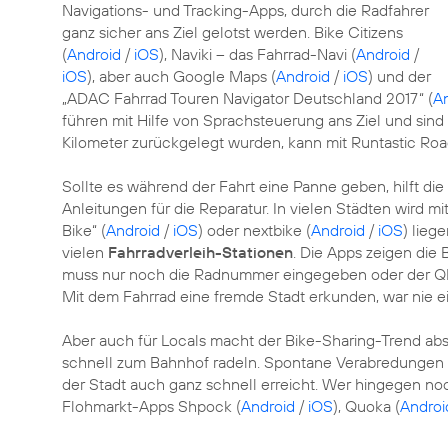
Navigations- und Tracking-Apps, durch die Radfahrer
ganz sicher ans Ziel gelotst werden. Bike Citizens
(
Android
/
iOS
), Naviki – das Fahrrad-Navi (
Android
/
iOS
), aber auch Google Maps (
Android
/
iOS
) und der
„ADAC Fahrrad Touren Navigator Deutschland 2017“ (
A
führen mit Hilfe von Sprachsteuerung ans Ziel und sind
Kilometer zurückgelegt wurden, kann mit Runtastic Roa
Sollte es während der Fahrt eine Panne geben, hilft die
Anleitungen für die Reparatur. In vielen Städten wird m
Bike“ (
Android
/
iOS
) oder nextbike (
Android
/
iOS
) lieg
vielen
Fahrradverleih-Stationen
. Die Apps zeigen die
muss nur noch die Radnummer eingegeben oder der Q
Mit dem Fahrrad eine fremde Stadt erkunden, war nie ei
Aber auch für Locals macht der Bike-Sharing-Trend absol
schnell zum Bahnhof radeln. Spontane Verabredungen 
der Stadt auch ganz schnell erreicht. Wer hingegen n
Flohmarkt-Apps Shpock (
Android
/
iOS
), Quoka (
Androi