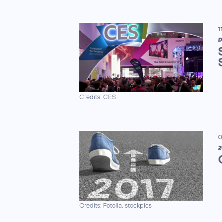
1
D
Credits: CES
0
2
Credits: Fotolia, stockpics