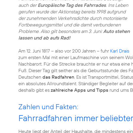
auch der
Europäische Tag des Fahrrades
. Ins Leben
gerufen wurde der Aktionstag bereits 1998 aufgrund
der zunehmenden Verkehrsdichte durch motorisierte
Fortbewegungsmittel und die damit verbundenen
Probleme. Also gilt besonders am 3. Juni:
Auto stehen
lassen und ab aufs Rad!
Am 12. Juni 1817 – also vor 200 Jahren – fuhr
Karl Drais
zum ersten Mal mit einer Laufmaschine von seinem Wo
Nachbarort. Für die Strecke brauchte er nur etwa eine 
Fuß. Dieser Tag gilt seither als die Geburtsstunde des 
Deutschen
das Radfahren
. Es ist Transportmittel, Sta
ein absolutes Allroundtalent. Ständiger Begleiter auf 
deshalb gibt es
zahlreiche Apps und Tipps
rund ums Bi
Zahlen und Fakten:
Fahrradfahren immer beliebte
Heute liegt der Anteil der Haushalte, die mindestens ein