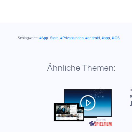
Schlagworte:
#App_Store
,
#Privatkunden
,
#android
,
#app
,
#iOS
Ähnliche Themen:
0
U