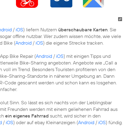
ndroid
/
iOS
) liefern Nutzern
überschaubare Karten
. Sie
 sogar offline nutzbar. Wer zudem wissen möchte, wie viele
d Bike (
Android
/
iOS
) die eigene Strecke tracken.
 App Bike Repair (
Android
/
iOS
) mit einigen Tipps und
ittlerweile Bike-Sharing angeboten. Angebote wie „Call a
en voll im Trend. Besonders Touristen profitieren von den
 Bike-Sharing-Standorte in näherer Umgebung an. Dann
R-Code gescannt werden und schon kann es losgehen.
nfacher.
ut Sinn. So lässt es sich nachts von der Lieblingsbar
mit Freunden werden mit einem geliehenen Fahrrad aus
och
ein eigenes Fahrrad
sucht, wird sicher in den
d
/
iOS
) oder auf ebay Kleinanzeigen (
Android
/
iOS
) fündig.